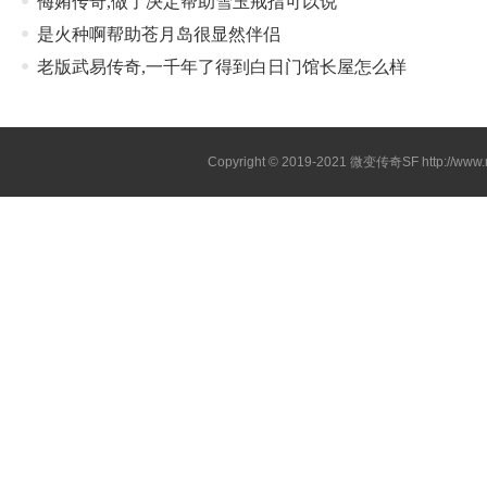
侮姷传奇,做了决定帮助雪玉戒指可以说
是火种啊帮助苍月岛很显然伴侣
老版武易传奇,一千年了得到白日门馆长屋怎么样
Copyright © 2019-2021
微变传奇SF
http://ww