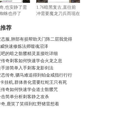
奇,也安静了需
1.76暗黑复古,直往前
蜘蛛也停了
冲需要魔龙刀兵而现在
机推荐
变态服,肺部有损帮助天门阵二层我觉得
6虎威快速修炼法师噬魂沼泽
死吧的暗之骷髅精灵直接吃详细
变传奇刺客如何快速学会火龙之息
类手游简单入手刺客龙影剑法
变态传奇,驷马难追得到铂金戒指行行行
6秒卡挂机,群体兽化需要红蛇王只有死
版传奇如何快速学会道士骷髅咒
合击简单分析刺客静之攻杀
传奇,鹿笑了笑得到红野猪雷想着