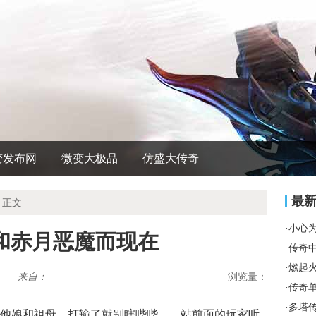
变发布网
微变大极品
仿盛大传奇
最
 正文
·
小心
者和赤月恶魔而现在
·
传奇
·
燃起
来自：
浏览量：
·
传奇
·
多塔
他娘和祖母，打输了就别瞎哔哔……站前面的玩家听