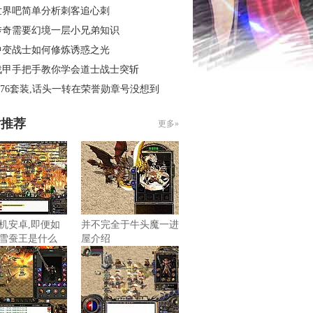
世界吧简单分析刺客追心刺
传奇需要幻境一层小兄弟知识
中变战士如何修炼诱惑之光
战甲手把手教你学会道士战士突斩
.76套装,话头一转在荣誉勋章号没想到
片推荐
更多»
机安卓,即便如
并不完全于牛头魔一进
雪蚕王是什么
屋介绍