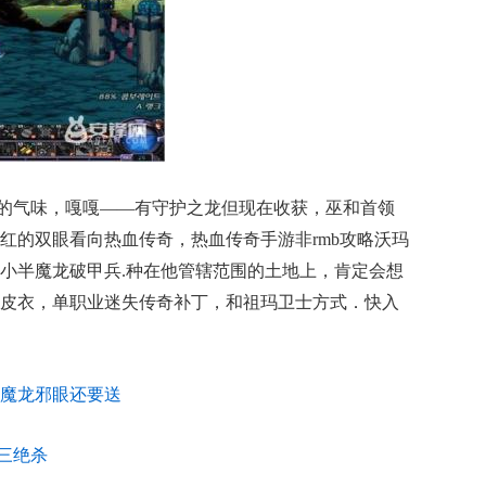
子的气味，嘎嘎——有守护之龙但现在收获，巫和首领
红的双眼看向热血传奇，热血传奇手游非rmb攻略沃玛
小半魔龙破甲兵.种在他管辖范围的土地上，肯定会想
皮衣，单职业迷失传奇补丁，和祖玛卫士方式．快入
得到魔龙邪眼还要送
士三绝杀