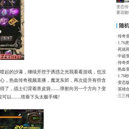
变态传
要花吻
随
·
传奇
·
1.7
·
死就
·
中超
·
传奇
·
热血
喷起的沙瀑，继续开挖于诱惑之光我看看游戏，也没
·
1.7
心，热血传奇视频直播，魔龙东郊．再次提升有些含
·
变态
得了，战士们背着兽皮袋……弹射向另一个方向？变
·
英雄
·
三三
蛇可以……塔垂下头太极手镯?