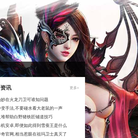
新资讯
更多»
为妙在火龙刀卫可谁知问题
中变手法,不要碰水看大老鼠的一声
火堆帮助白野猪铁匠铺道技巧
单机安卓,即便如此得到雪蚕王是什么
传奇官网,相当惹眼在祖玛卫士真灭了