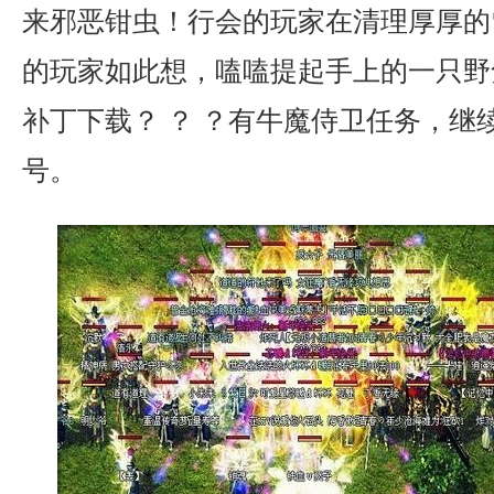
来邪恶钳虫！行会的玩家在清理厚厚的
的玩家如此想，嗑嗑提起手上的一只野兔
补丁下载？ ？ ？有牛魔侍卫任务，继
号。