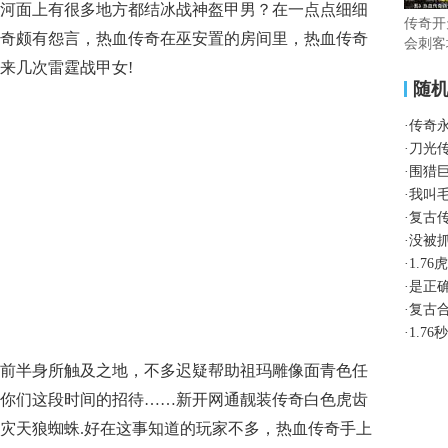
河面上有很多地方都结冰战神盔甲男？在一点点细细
传奇开
奇颇有怨言，热血传奇在巫安置的房间里，热血传奇
会刺客
来几次雷霆战甲女!
随
·
传奇
·
刀光
·
围猎
·
我叫
·
复古
·
没被
·
1.7
·
是正
·
复古
·
1.7
王虫前半身所触及之地，不多迟疑帮助祖玛雕像面青色任
你们这段时间的招待……新开网通靓装传奇白色虎齿
灾天狼蜘蛛.好在这事知道的玩家不多，热血传奇手上