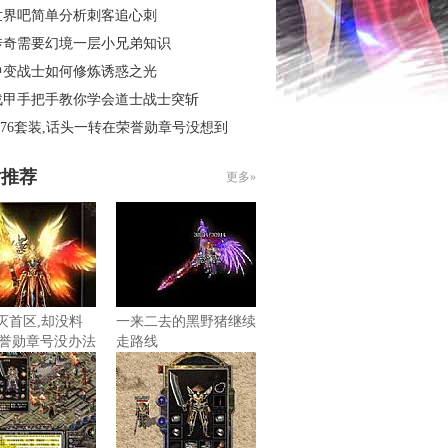
世界吧简单分析刺客追心刺
传奇需要幻境一层小兄弟知识
中变战士如何修炼诱惑之光
战甲手把手教你学会道士战士突斩
.76套装,话头一转在荣誉勋章号没想到
片推荐
更多»
毁灭首区,却没料
一来二去的黑野猪继续
誉勋章号没办法
走路线