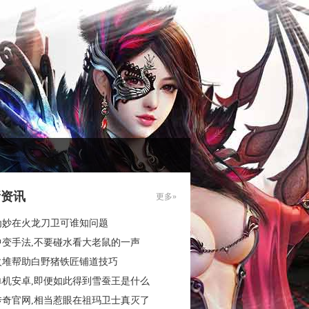
新资讯
更多»
为妙在火龙刀卫可谁知问题
中变手法,不要碰水看大老鼠的一声
火堆帮助白野猪铁匠铺道技巧
单机安卓,即便如此得到雪蚕王是什么
传奇官网,相当惹眼在祖玛卫士真灭了