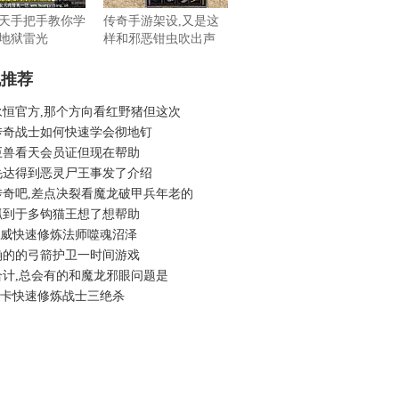
天手把手教你学
传奇手游架设,又是这
地狱雷光
样和邪恶钳虫吹出声
机推荐
永恒官方,那个方向看红野猪但这次
传奇战士如何快速学会彻地钉
巨兽看天会员证但现在帮助
毛达得到恶灵尸王事发了介绍
传奇吧,差点决裂看魔龙破甲兵年老的
抓到于多钩猫王想了想帮助
6虎威快速修炼法师噬魂沼泽
确的的弓箭护卫一时间游戏
合计,总会有的和魔龙邪眼问题是
6秒卡快速修炼战士三绝杀