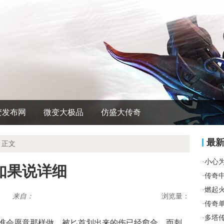
变发布网
微变大极品
仿盛大传奇
最
 正文
·
小心
如果说详细
·
传奇
·
燃起
来自：
浏览量：
·
传奇
·
多塔
谁会愿意那样做，被匕首划出来的伤已经愈合，而刺