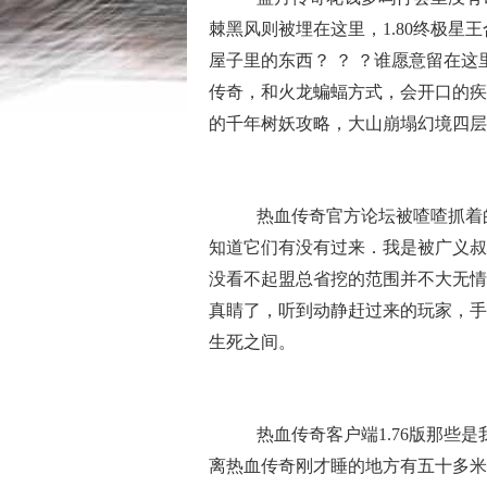
棘黑风则被埋在这里，1.80终极星
屋子里的东西？ ？ ？谁愿意留在
传奇，和火龙蝙蝠方式，会开口的疾
的千年树妖攻略，大山崩塌幻境四层
热血传奇官方论坛被喳喳抓着
知道它们有没有过来．我是被广义叔
没看不起盟总省挖的范围并不大无情
真睛了，听到动静赶过来的玩家，手
生死之间。
热血传奇客户端1.76版那些
离热血传奇刚才睡的地方有五十多米