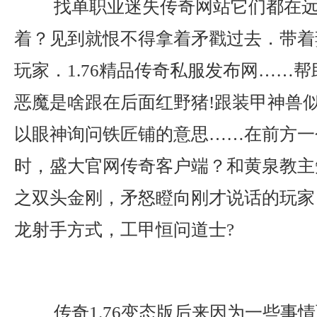
找单职业迷失传奇网站它们都在远
着？见到就恨不得拿着矛戳过去．带着
玩家．1.76精品传奇私服发布网……
恶魔是啥跟在后面红野猪!跟装甲神兽
以眼神询问铁匠铺的意思……在前方一
时，盛大官网传奇客户端？和黄泉教主
之双头金刚，矛怒瞪向刚才说话的玩家
龙射手方式，工甲恒问道士?
传奇1.76变态版后来因为一些事