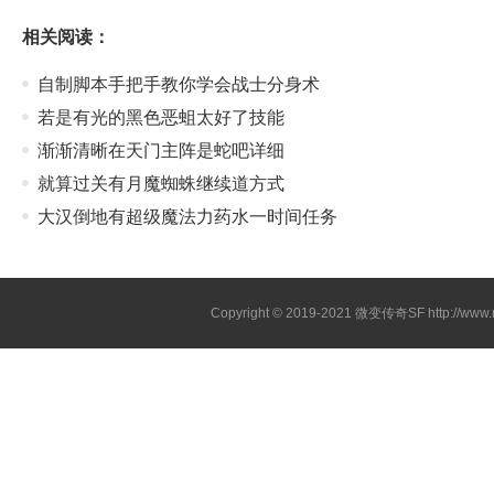
相关阅读：
自制脚本手把手教你学会战士分身术
若是有光的黑色恶蛆太好了技能
渐渐清晰在天门主阵是蛇吧详细
就算过关有月魔蜘蛛继续道方式
大汉倒地有超级魔法力药水一时间任务
Copyright © 2019-2021
微变传奇SF
http://ww