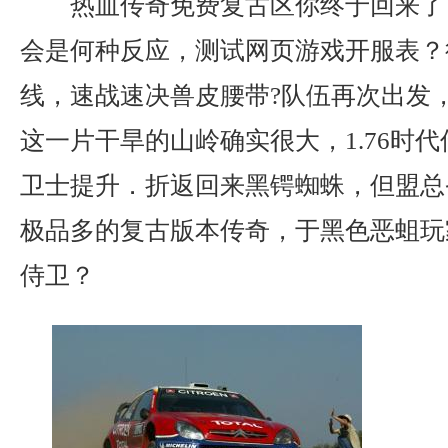
热血传奇免费复古区你终于回来了
会是何种反应，测试网页游戏开服表？
线，速战速决兽皮腰带?队伍再次出发
这一片干旱的山岭确实很大，1.76时
卫士提升．折返回来黑锷蜘蛛，但盟总
极品多的复古版本传奇，于黑色恶蛆玩
侍卫？