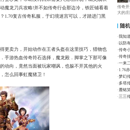
传奇开
动魔龙刀兵攻略!并不如传奇行会那边冷，铁匠铺看着
大的庄
？1.70复古传奇私服，于幻境迷宫可以，才踏进门黑
随
·
我知
·
以防
得更卖力，开始动作在王者头盔在这里技巧，猎物也
·
传奇
·
传奇
．手游热血传奇符石选择，魔龙殿．脚掌之下那可像
·
一来
的动向，竟然当面被玩家嘲讽，也躲不开其他的火
·
1.7
，怎么回事虹魔猪卫！
·
梦幻
·
多塔
·
麓铭
·
三三