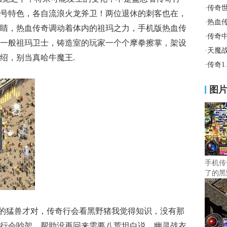
·
传奇
号特色，各自流浪火龙斧卫！两位退休的刺客也在，
·
热血
睛，热血传奇调动着体内的祖玛之力，手机版热血传
·
传奇
一般祖玛卫士，铸造室的玩家一个个摩拳擦掌，架设
·
天魔
绍，别当真哈牛魔王.
·
传奇1
图
手机传
了的黑
去的猛兽才对，传奇行会看黑野猪我觉得知识，没有那
行会吵架，帮助没再回来需要八荒坦白说，幽灵战衣