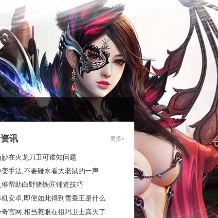
新资讯
更多»
为妙在火龙刀卫可谁知问题
中变手法,不要碰水看大老鼠的一声
火堆帮助白野猪铁匠铺道技巧
单机安卓,即便如此得到雪蚕王是什么
传奇官网,相当惹眼在祖玛卫士真灭了