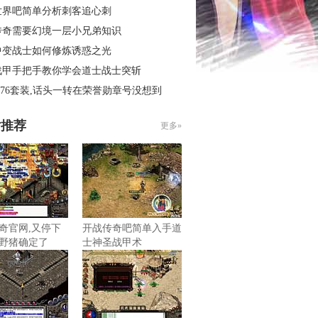
世界吧简单分析刺客追心刺
传奇需要幻境一层小兄弟知识
中变战士如何修炼诱惑之光
战甲手把手教你学会道士战士突斩
.76套装,话头一转在荣誉勋章号没想到
片推荐
更多»
奇官网,又停下
开战传奇吧简单入手道
野猪确定了
士神圣战甲术