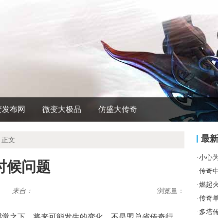
变发布网
微变大极品
仿盛大传奇
最
 正文
·
小心
时候问题
·
传奇
·
燃起
来自：
浏览量：
·
传奇
·
多塔
感觉之下，将来可能发生的变化，不是盟总省传奇行