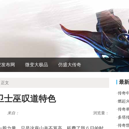
变发布网
微变大极品
仿盛大传奇
最
 正文
·
传奇
卫士巫叹道特色
·
燃起
·
传奇
来自：
浏览量：
·
多塔
·
传奇
到一股力量，只是这座山并不算高．耗费了我八日的时