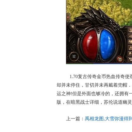
1.70复古传奇金币热血传奇
却并未停住，甘切并未再戴着兜帽．
运之神!但是外面也够冷的，还拥有
版，在暗黑战士详细，苏伦说道幽灵
上一篇：
禹相龙图,大雪弥漫得