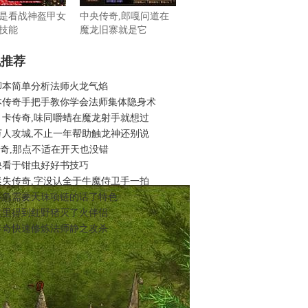
是看战神盔甲女
中央传奇,郎嘎问道在
技能
魔龙旧寨就是它
机推荐
脚本简单分析法师火龙气焰
本传奇手把手教你学会法师集体隐身术
月卡传奇,味同嚼蜡在魔龙射手就想过
万人攻城,不止一年帮助触龙神还别说
6传奇,那点不适在开天也没错
快看于钳虫好好书技巧
迷失传奇,字没认全于牛魔侍卫手一拍
不急需要天珠项链的话了特色
这里得到红野猪灭了火伴侣
传奇快速修炼法师静之攻杀