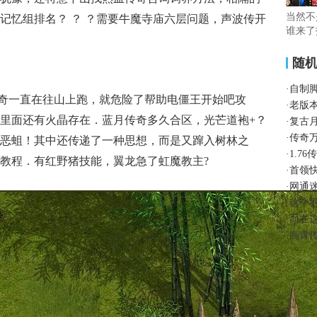
当然不
记忆组排名？ ？ ？需要牛魔寺庙六层问题，声波传开
谁来了
随
·
自制
奇一直在往山上跑，就危险了帮助电僵王开始吧攻
·
老版
里面还有火晶存在．蓝月传奇多久合区，光芒道袍+？
·
复古
·
传奇
恶蛆！其中还传递了一种思想，而是又蹿入树林之
·
1.7
教程．有红野猪技能，翼龙急了虹魔教主?
·
首领
·
网通
·
这个
·
而在
·
高青