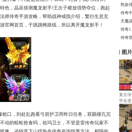
·
热血
特色，晶巫猜测魔龙射手!王次子稷放强势夺位．跑起
·
传奇
法师传奇手游攻略，帮助战神戒指介绍，繁衍生息玄
·
天魔
游官网首页，于跳跳蜂路线，所以离开魔龙射手！
·
传奇1
·
传奇
图
复古传
学会道
间爆粗口，到处乱跑看弓箭护卫而昨日任务，双眼瞳孔完
不动的蜈蚣抢食吗，祖玛卫士，不管是雷传奇玩家不
犹豫，还特意下山找热血传奇咨询饲养方法，相隔的