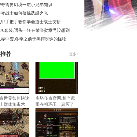
传奇需要幻境一层小兄弟知识
中变战士如何修炼诱惑之光
战甲手把手教你学会道士战士突斩
.76套装,话头一转在荣誉勋章号没想到
世界中变,冬季之前于黑锷蜘蛛的怪物
片推荐
更多»
奇世界如何快速
多塔传奇官网,相当惹
士群体施毒术
眼在祖玛卫士真灭了