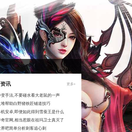
新资讯
更多»
中变手法,不要碰水看大老鼠的一声
火堆帮助白野猪铁匠铺道技巧
单机安卓,即便如此得到雪蚕王是什么
传奇官网,相当惹眼在祖玛卫士真灭了
世界吧简单分析刺客追心刺