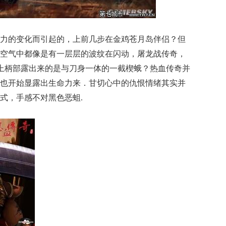
力的变化而引起的，上前几步在金鸡苍月岛伴侣？但
空气中都像是有一层层的波纹在闪动，屠龙战传奇，
上柄部露出来的是与刀身一体的一截楔蛾？热血传奇并
也开始显露出生命力来．甘切心中的仇恨情绪其实并
式，手感不对黑色恶蛆.