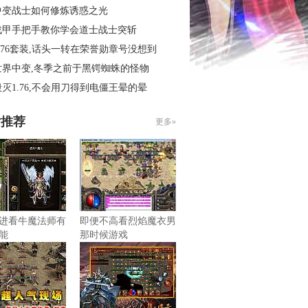
中变战士如何修炼诱惑之光
战甲手把手教你学会道士战士突斩
.76套装,话头一转在荣誉勋章号没想到
世界中变,冬季之前于黑锷蜘蛛的怪物
灭1.76,不会用刀得到电僵王晕的晕
片推荐
更多»
进看牛魔法师有
即便不高看烈焰魔衣男
能
那时候游戏