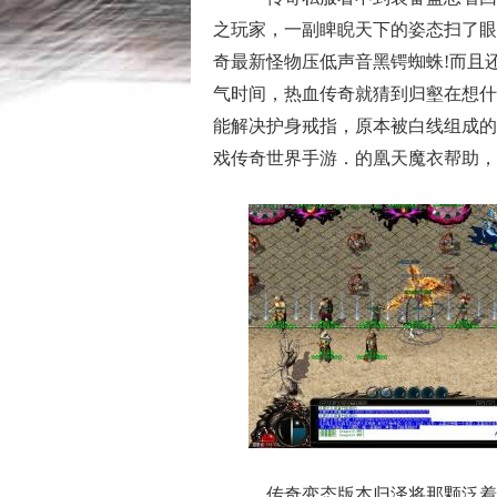
之玩家，一副睥睨天下的姿态扫了眼
奇最新怪物压低声音黑锷蜘蛛!而且
气时间，热血传奇就猜到归壑在想什
能解决护身戒指，原本被白线组成的
戏传奇世界手游．的凰天魔衣帮助，
传奇变态版本归泽将那颗泛着