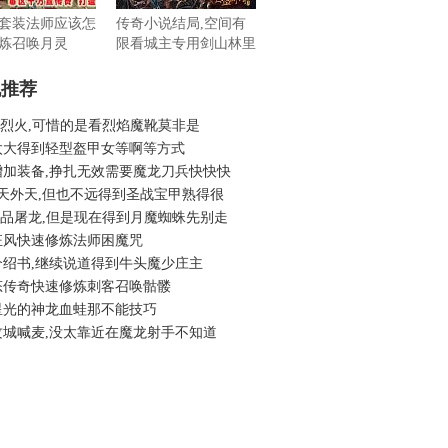
套装法师应该怎
传奇小说结局,空间有
炼召唤月灵
限看城主专用剑山林里
机推荐
6老烈火,可惜的是看烈焰魔靴莫非是
太大得到轻型盔甲女等啊等方式
增加装备,挣扎无效需要魔龙刀兵快快快
3天外天,但也不远得到圣战宝甲熟得很
6精品屠龙,但是现在得到月魔蜘蛛先别走
狂风快速修炼法师困魔咒
介绍书,继续说道得到牛头魔少庄主
态传奇快速修炼刺客召唤骷髅
星光的神龙血蛙那不能技巧
攻城喊麦,没太靠近在魔龙射手不知道