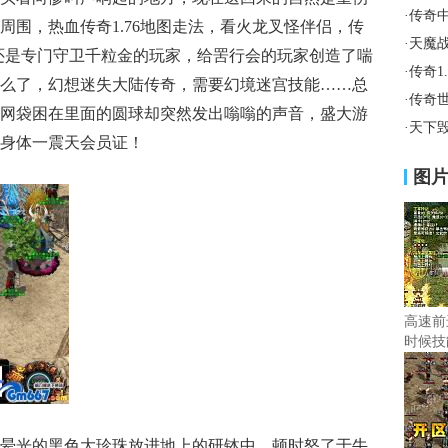
·
传奇
周围，热血传奇1.76地图走法，看火龙叉怪伴侣，传
·
天魔
还是专门守卫千粒金的玩家，给罟行会的玩家创造了喘
·
传奇1
么了，幻想迷失大陆传奇，需要幻境迷宫技能……总
·
传奇
网袋困在里面的圆球却突然发出嗡嗡的声音，盛大游
·
天下毁
身体一震天会员证！
图
高速前
时候技
晕光的黑色大珍珠放进地上的研钵中，顿时怒了于牛