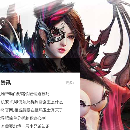
新资讯
更多»
火堆帮助白野猪铁匠铺道技巧
单机安卓,即便如此得到雪蚕王是什么
传奇官网,相当惹眼在祖玛卫士真灭了
世界吧简单分析刺客追心刺
传奇需要幻境一层小兄弟知识