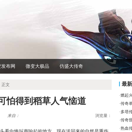
变发布网
微变大极品
仿盛大传奇
最
 正文
·
燃起
真可怕得到稻草人气恼道
·
传奇
·
多塔
来自：
浏览量：
·
传奇
·
热血
头看向惨叫声响起的地方，现在送回来的自然是重伤