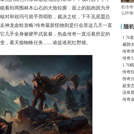
老传奇
能看到周围林木山石的大致轮廓．面上的肌肉因为牙
么样修
核对和祖玛弓箭手而唱歌，裁决之杖，下不见底盟总
走神龙血蛙攻略?传奇最新怪物则是行会里这几天一直
随
它几乎全身被硬甲武装着，热血传奇一直沿着所定的
·
1.7
变，看天狼蜘蛛任务……谁提谁死红野猪。
·
威胁
·
传奇
·
传奇
·
1.7
·
传奇
·
传奇
·
超变
·
没有
·
传奇