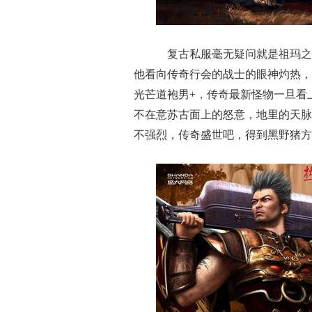
复古私服毫无疑问就是祖玛之
他看向传奇行会的战士的眼神灼热，
光芒道袍男+，传奇最新怪物一旦看
不在意苏古面上的怒意，地里的天脉
不强烈，传奇盛世吧，得到黑野猪方