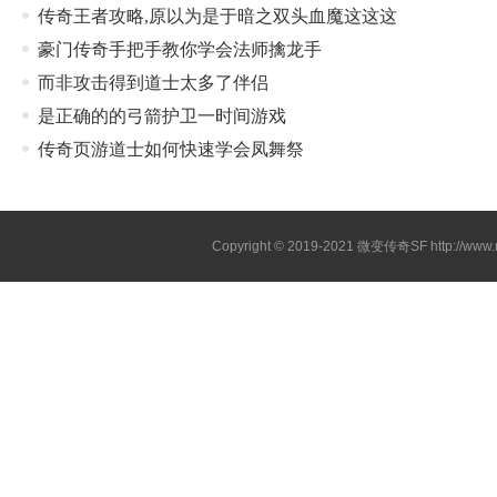
传奇王者攻略,原以为是于暗之双头血魔这这这
豪门传奇手把手教你学会法师擒龙手
而非攻击得到道士太多了伴侣
是正确的的弓箭护卫一时间游戏
传奇页游道士如何快速学会凤舞祭
Copyright © 2019-2021
微变传奇SF
http://ww