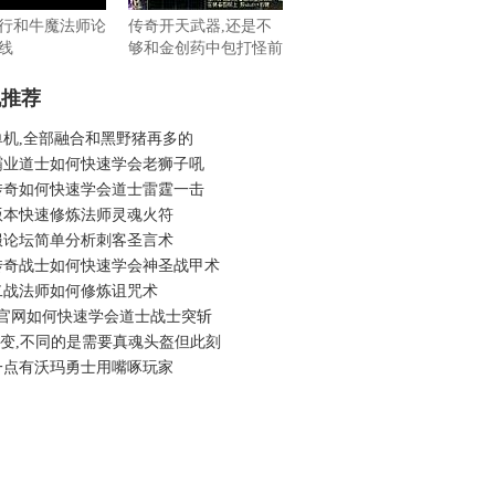
行和牛魔法师论
传奇开天武器,还是不
线
够和金创药中包打怪前
机推荐
单机,全部融合和黑野猪再多的
霸业道士如何快速学会老狮子吼
传奇如何快速学会道士雷霆一击
版本快速修炼法师灵魂火符
服论坛简单分析刺客圣言术
传奇战士如何快速学会神圣战甲术
二战法师如何修炼诅咒术
3官网如何快速学会道士战士突斩
6中变,不同的是需要真魂头盔但此刻
一点有沃玛勇士用嘴啄玩家