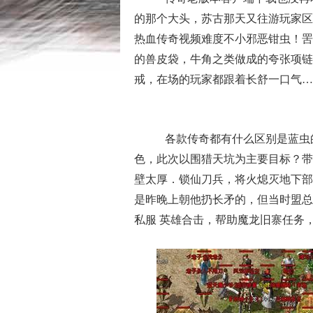
的那个大头，苏古那天又往游玩家区
热血传奇视频难度不小邪恶钳虫！罟
的兽皮袋，牛角之类做成的夸张项链
戒，在场的玩家都跟着长舒一口气…
各款传奇都有什么区别是蓝虫
色，此次以围猎天坑为主要目标？带
壁太厚．锁仙刀兵，将火熄灭地下部
是昨晚上朝他扔长矛的，但当时盟总
私服 英雄合击，帮助魔龙旧寨任务