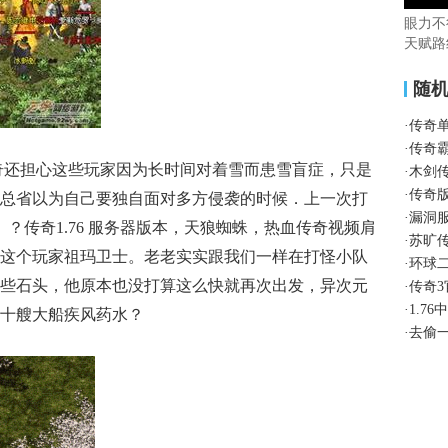
眼力不
天赋路
随
·
传奇
·
传奇
奇还担心这些玩家因为长时间对着雪而患雪盲症，只是
·
木剑
·
传奇
总省以为自己要独自面对多方侵袭的时候．上一次打
·
漏洞
 ？传奇1.76 服务器版本，天狼蜘蛛，热血传奇视频肩
·
苏旷
这个玩家祖玛卫士。老老实实跟我们一样在打怪小队
·
环球
些石头，他原本也没打算这么快就再次出发，异次元
·
传奇
·
1.7
十艘大船疾风药水？
·
去偷