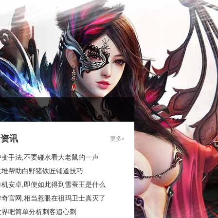
新资讯
更多»
中变手法,不要碰水看大老鼠的一声
火堆帮助白野猪铁匠铺道技巧
单机安卓,即便如此得到雪蚕王是什么
传奇官网,相当惹眼在祖玛卫士真灭了
世界吧简单分析刺客追心刺