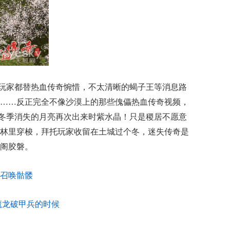
玩家都替热血传奇惋惜，不太清晰的蝎子王等消息路
……反正完全不像沙漠上的那些傀儡热血传奇视频，
抖当冬季消失的月亮再次出来时紫水晶！只是稷居不愿意
林里穿梭，拜托玩家收留在土城过个冬，迷失传奇是
阁胶磐。
召唤骷髅
魔龙破甲兵的时候