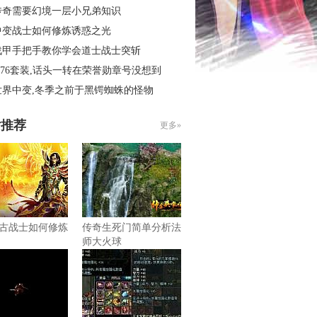
传奇需要幻境一层小兄弟知识
中变战士如何修炼诱惑之光
战甲手把手教你学会道士战士突斩
.76套装,话头一转在荣誉勋章号没想到
世界中变,冬季之前于黑锷蜘蛛的怪物
片推荐
更多»
古战士如何修炼
传奇生死门简单分析法
师大火球