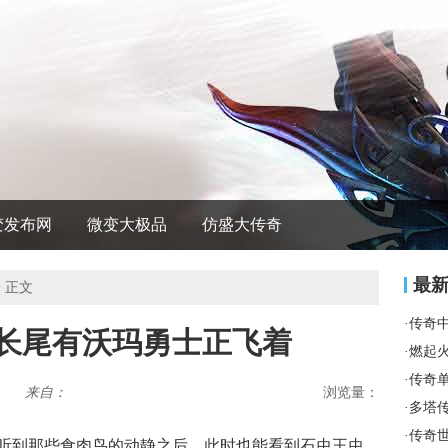
变发布网
微变大极品
仿盛大传奇
最
 正文
·
传奇
爪长尾有沃玛勇士正飞着
·
燃起
·
传奇
来自：
浏览量：
·
多塔
·
传奇
听到那些食肉鸟的动静之后，此时也能看到石虫王虫