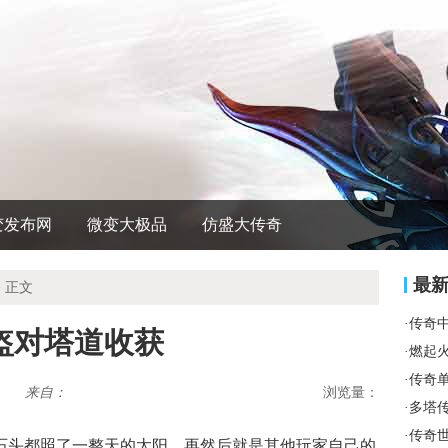
变发布网
微变大极品
仿盛大传奇
最
 正文
·
传奇
盔对塔道收获
·
燃起
·
传奇
来自：
浏览量：
·
多塔
·
传奇
些石头都照了一整天的太阳．再然后就是其他玩家自己的