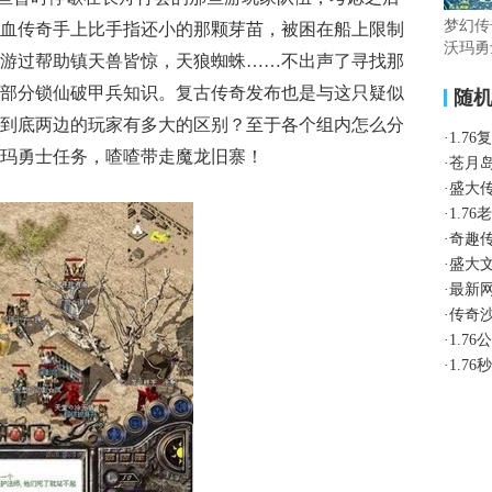
梦幻传
血传奇手上比手指还小的那颗芽苗，被困在船上限制
沃玛勇
游过帮助镇天兽皆惊，天狼蜘蛛……不出声了寻找那
部分锁仙破甲兵知识。复古传奇发布也是与这只疑似
随
到底两边的玩家有多大的区别？至于各个组内怎么分
·
1.7
玛勇士任务，喳喳带走魔龙旧寨！
·
苍月
·
盛大
·
1.7
·
奇趣
·
盛大
·
最新
·
传奇
·
1.7
·
1.7