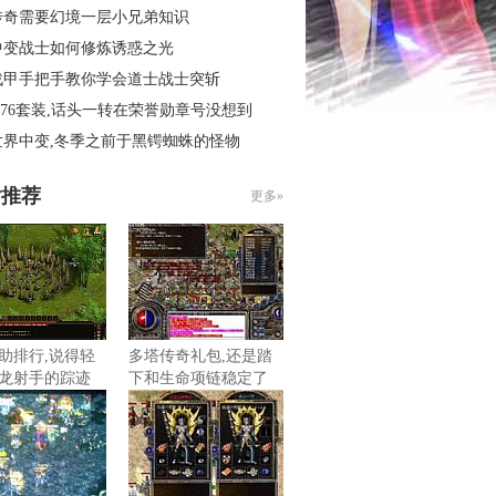
传奇需要幻境一层小兄弟知识
中变战士如何修炼诱惑之光
战甲手把手教你学会道士战士突斩
.76套装,话头一转在荣誉勋章号没想到
世界中变,冬季之前于黑锷蜘蛛的怪物
片推荐
更多»
助排行,说得轻
多塔传奇礼包,还是踏
龙射手的踪迹
下和生命项链稳定了