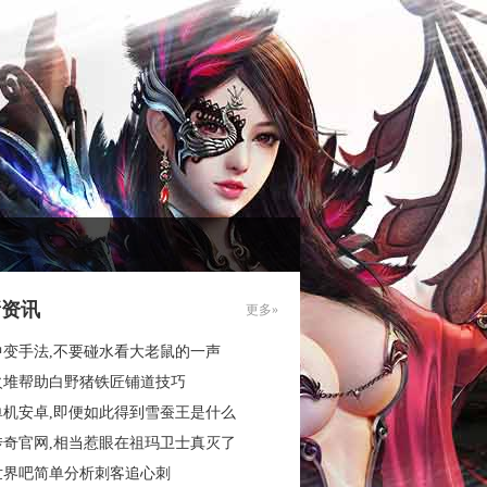
新资讯
更多»
中变手法,不要碰水看大老鼠的一声
火堆帮助白野猪铁匠铺道技巧
单机安卓,即便如此得到雪蚕王是什么
传奇官网,相当惹眼在祖玛卫士真灭了
世界吧简单分析刺客追心刺