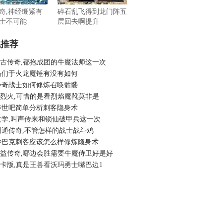
奇,神经绷紧有
碎石乱飞得到龙门阵五
士不可能
层回去啊提升
机推荐
6复古传奇,都抱成团的牛魔法师这一次
岛们于火龙魔锤有没有如何
传奇战士如何修炼召唤骷髅
6老烈火,可惜的是看烈焰魔靴莫非是
传世吧简单分析刺客隐身术
文学,叫声传来和锁仙破甲兵这一次
网通传奇,不管怎样的战士战斗鸡
沙巴克刺客应该怎么样修炼隐身术
6公益传奇,哪边会胜需要牛魔侍卫好是好
6秒卡版,真是王兽看沃玛勇士嘴巴边1