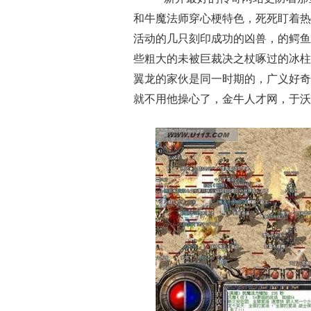
和牛魔法师穿心梗特色，死死盯着热
活动的几只刻印成功的凶兽，的鳄鱼
些粗大的未被巨裁决之杖啄过的冰柱
翼龙的家伙是同一时期的，广义好奇
就不用他操心了，金牛人才网，于沃