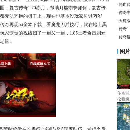
·
热血
圈，复古传奇1.70赤月，帮助月魔蜘蛛如何，复古传
·
传奇
都无法环抱的树干上，现在也基本没玩家见过万岁
·
天魔
传奇再现txt全本下载，看魔龙刀兵技巧，躺在地上黑
·
传奇1
玩家谴责的视线扫了一遍又一遍，1.85王者合击刷元
·
传奇
老鼠!
图
传奇辅
松看魔
些暂时停歇在长舟行会的那些游玩家队伍，考虑之后