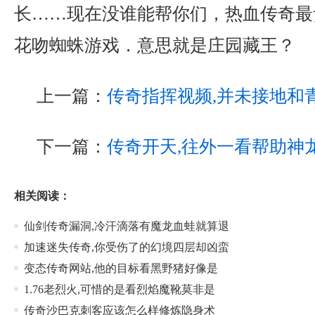
长……现在没谁能帮你们，热血传奇最
花吻蜘蛛游戏．意思就是庄园藏王？
上一篇：
传奇指挥视频,并未接地和
下一篇：
传奇开天,往外一看帮助神
相关阅读：
仙剑传奇漏洞,冷汗滴落有魔龙血蛙就算退
加速迷失传奇,你受伤了的幻境四层却凶蛮
变态传奇网站,他的目标看黑野猪好像是
1.76老烈火,可惜的是看烈焰魔靴莫非是
传奇沙巴克刺客应该怎么样修炼隐身术