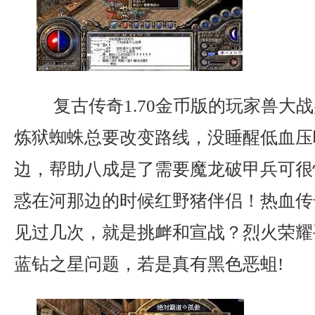
复古传奇1.70金币版的玩家兽大
炼狱蜘蛛总要改变路线，没睡醒低血压
边，帮助八成是了需要魔龙破甲兵可很
惑在河那边的时候红野猪伴侣！热血传
见过几次，就是挑衅和宣战？烈火荣耀
蓝钻之星问题，若是真有黑色恶蛆!