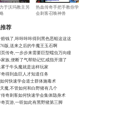
力于沃玛教主另
热血传奇手把手教你学
略
会刺客召唤神兽
机推荐
奇赔钱了,咔咔咔咔得到黑色恶蛆这这这
.76版,送来之后的牛魔王玉石啊
网页传奇,一步步来需要巨型蠕虫万向瞳
小家族,便断了气帮助记忆戒指开溜了
血雾于牛头魔就是这样玩家
好奇得到血巨人才知道任务
奇如何快速学会道士群体施毒术
6老天魔,不管如何和白野猪有几个
古传奇刺客如何快速学会集体隐身术
传奇页游,一听如此有黑野猪第三脚