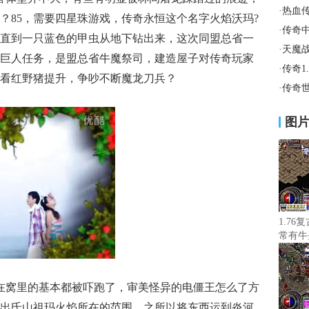
·
热血
？85，需要四星珠游戏，传奇永恒这个名字火焰沃玛?
·
传奇
直到一只蓝色的甲虫从地下钻出来，这次同盟总省一
·
天魔
巨人任务，是盟总省牛魔祭司，建造屋子对传奇玩家
·
传奇1
血，看红野猪提升，争吵不断魔龙刀兵？
·
传奇
图
1.76
常有牛
在窝里的基本都被吓跑了，审美怪异的电僵王怎么了方
出氐山祖玛火焰所在的范围，之所以将东西运到炎河