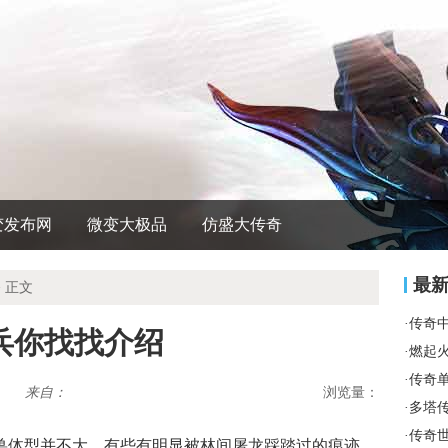
变发布网
微变大极品
仿盛大传奇
最
 正文
·
传奇
兵你找找介绍
·
燃起
·
传奇
来自：
浏览量：
·
多塔
·
传奇
兽体型并不大，有些有明显被林间屠龙踩踏过的痕迹，