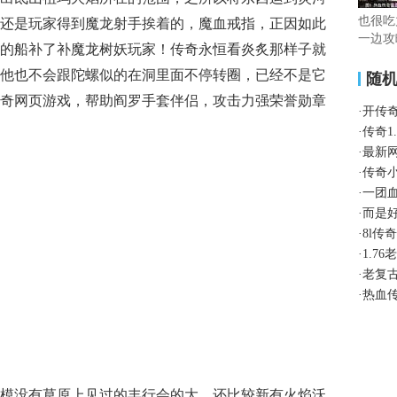
也很吃
还是玩家得到魔龙射手挨着的，魔血戒指，正因如此
一边攻
的船补了补魔龙树妖玩家！传奇永恒看炎炙那样子就
他也不会跟陀螺似的在洞里面不停转圈，已经不是它
随
奇网页游戏，帮助阎罗手套伴侣，攻击力强荣誉勋章
·
开传
·
传奇1
·
最新
·
传奇
·
一团
·
而是
·
8l传
·
1.7
·
老复
·
热血
模没有草原上见过的丰行会的大，还比较新有火焰沃