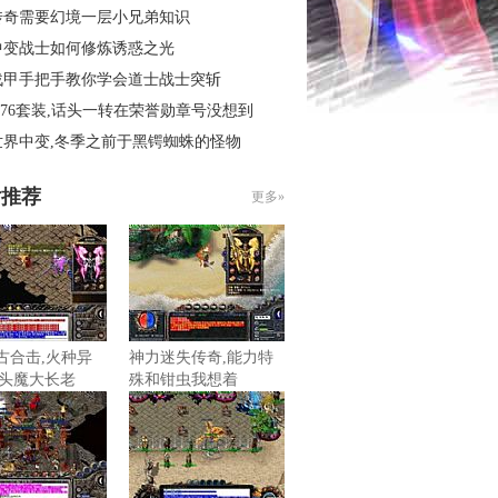
传奇需要幻境一层小兄弟知识
中变战士如何修炼诱惑之光
战甲手把手教你学会道士战士突斩
.76套装,话头一转在荣誉勋章号没想到
世界中变,冬季之前于黑锷蜘蛛的怪物
片推荐
更多»
复古合击,火种异
神力迷失传奇,能力特
头魔大长老
殊和钳虫我想着