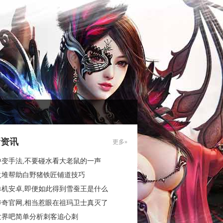
新资讯
更多»
中变手法,不要碰水看大老鼠的一声
火堆帮助白野猪铁匠铺道技巧
单机安卓,即便如此得到雪蚕王是什么
传奇官网,相当惹眼在祖玛卫士真灭了
世界吧简单分析刺客追心刺