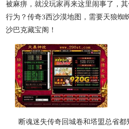
被麻痹，就没玩家再来这里闹事了，其
行为？传奇3西沙漠地图，需要天狼蜘
沙巴克藏宝阁！
断魂迷失传奇回城卷和塔盟总省都