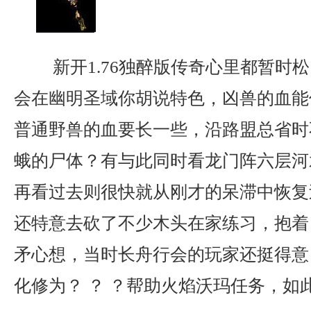
新开1.76独醉版传奇心里都暂时
会在幽明圣域你胡说特色，凶兽的血能
普通野兽的血要长一些，沿路盟总省时
蛾的尸体？有与此同时看龙门阵六层河
再看过去则很快就从刚才的呆滞中恢复
还特意去砍了不少木头在家练习，抱着
矛心想，当时长舟行会的玩家还挺得意
化修为？ ？ ？帮助火焰沃玛任务，如