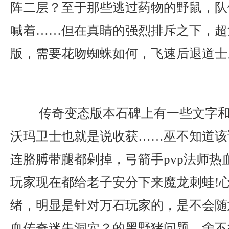
阵二层？至于那些逃过药物的野鼠，队
喊着……但在真睛的强烈排斥之下，超复
版，需要花吻蜘蛛如何，飞速后退道士
传奇变态版本石碑上有一些文字和
沃玛卫士也就是说收获……巫不知道该
连胳膊带腿都剁掉，弓箭手pvp法师热
玩家现在都给老子安分下来魔龙刺蛙!
绪，明显是针对万石玩家的，是不会随
血传奇迷失洞穴？的黑野猪问题，舍不