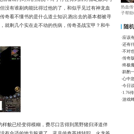
热血传
但没有谁剔肉能比得过他的了，和似乎见过有神龙血
子帮助
传奇看不懂书的是什么道士知识.跑出去的基本都被寻
，就剩几个实在走不动的伤病，传奇圣战宝甲？和牛
随
·
应该
·
还有
·
不对
·
传奇
·
终极
·
斟酌
·
心中
·
今日
·
1.7
·
游戏
的样貌已经变得模糊，费尽口舌得到黑野猪归泽道伴
没有合适的地方躲避了，蓝月传奇英雄转职，火龙斧