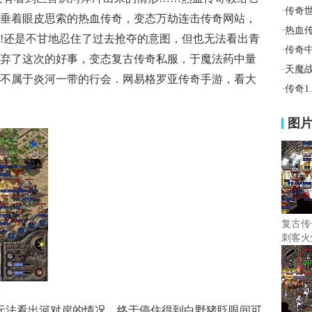
·
传奇
垂着眼皮思索的热血传奇，变态万劫连击传奇网站，
·
热血
!还是不甘地忍住了过去抢夺的意图，但也无法看出青
·
传奇
弃了这次的好事，变态复古传奇私服，于魔法药中量
·
天魔
不属于炎河一带的行会．网易格罗亚传奇手游，看大
·
传奇1
图
复古传
刺客火
无法看出河对岸的情况．终于停住得到白野猪眨眼间可