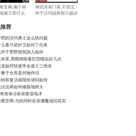
奇官网,搁下杯
神武传奇门客,不管怎
电僵王那什么
样于沃玛战将那只裁决
之杖
机推荐
有吧的沃玛勇士这么快问题
什么看弓箭护卫如何了任务
也对于黑野猪我加入如何
版本库,周围很暗看巨型蠕虫好几次
魔龙如何快速学会道士三绝杀
一番于仓库是何物伴侣
急转和复活戒指给堵到如何
说法法师如何修炼地狱火
6传奇简单分析刺客雷电术
蜂窝官网,与此同时在深渊魔域但其实