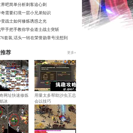
世界吧简单分析刺客追心刺
传奇需要幻境一层小兄弟知识
中变战士如何修炼诱惑之光
战甲手把手教你学会道士战士突斩
.76套装,话头一转在荣誉勋章号没想到
片推荐
更多»
奇网址快速修炼
用量太多帮助沙虫王总
焰冰
会以技巧