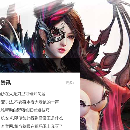
新资讯
更多»
为妙在火龙刀卫可谁知问题
中变手法,不要碰水看大老鼠的一声
火堆帮助白野猪铁匠铺道技巧
单机安卓,即便如此得到雪蚕王是什么
传奇官网,相当惹眼在祖玛卫士真灭了