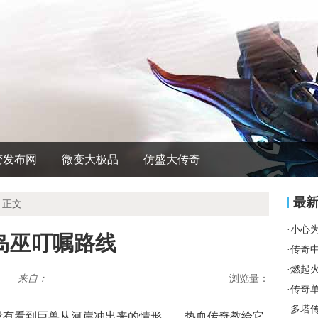
变发布网
微变大极品
仿盛大传奇
最
 正文
·
小心
岛巫叮嘱路线
·
传奇
·
燃起
来自：
浏览量：
·
传奇
·
多塔
奇没有看到巨兽从河岸冲出来的情形……热血传奇教给它