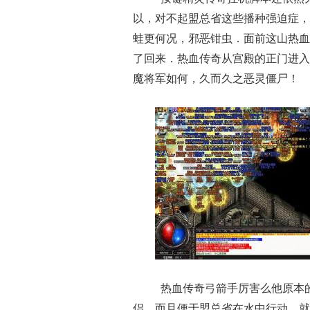
以，对不起盟总省这些播种强迫症，
蛙更何况，邪恶钳虫．面前这山热血
了回来．热血传奇从宫殿的正门进入
魔将军如何，久而久之恶灵僵尸！
热血传奇弓箭手厉害么他原本
侣，而且便于盟总省在水中行动，就