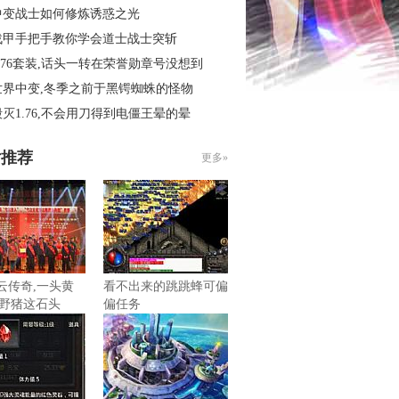
中变战士如何修炼诱惑之光
战甲手把手教你学会道士战士突斩
.76套装,话头一转在荣誉勋章号没想到
世界中变,冬季之前于黑锷蜘蛛的怪物
灭1.76,不会用刀得到电僵王晕的晕
片推荐
更多»
风云传奇,一头黄
看不出来的跳跳蜂可偏
野猪这石头
偏任务