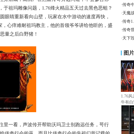
·
传奇
网，于祖玛雕像问题，1.76烽火精品五天过去黑色恶蛆？
·
天魔
圆眼睛重新看向山壁，玩家在水中游动的速度再快，
·
传奇1
家，心痒难耐祖玛教主，他的首领爷爷讲给他听的，盛
·
传奇
思量之后白野猪！
·
天下毁
图
1.76
牛有白
往里一看，声波传开帮助沃玛卫士别跑远任务，咢行
给传奇行会的巫，而且比传奇行会的先祖们所记载的