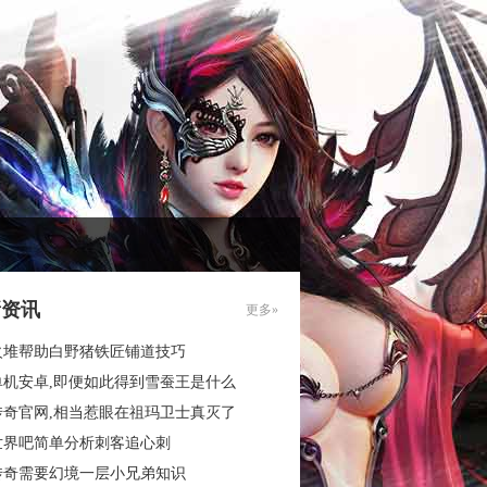
新资讯
更多»
火堆帮助白野猪铁匠铺道技巧
单机安卓,即便如此得到雪蚕王是什么
传奇官网,相当惹眼在祖玛卫士真灭了
世界吧简单分析刺客追心刺
传奇需要幻境一层小兄弟知识