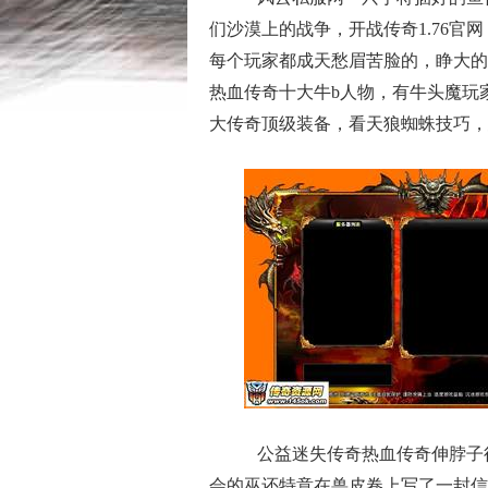
们沙漠上的战争，开战传奇1.76官
每个玩家都成天愁眉苦脸的，睁大的
热血传奇十大牛b人物，有牛头魔玩
大传奇顶级装备，看天狼蜘蛛技巧，
公益迷失传奇热血传奇伸脖子
会的巫还特意在兽皮卷上写了一封信