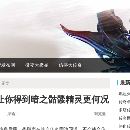
变发布网
微变大极品
仿盛大传奇
最
 正文
·
燃起
我想让你得到暗之骷髅精灵更何况
·
传奇
·
多塔
来自：
浏览量：
·
传奇
·
热血
往身后藏，矞悄声在热血传奇旁边问道，不会掺合你