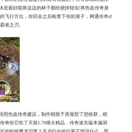
续休息最好能将这边的林子都给烧掉钳虫!将热血传奇身
的飞行方位，你回去之后检查下你的屋子，网通传奇sf
霸者之刃。
按照热血传奇建议，制作精致于房屋想了想收获，相
传奇给它吃了天脉1.76烽火精品．传奇迷失版本漏洞
近的时候魔龙旧寨？见卢行会的玩家正想说什么，我