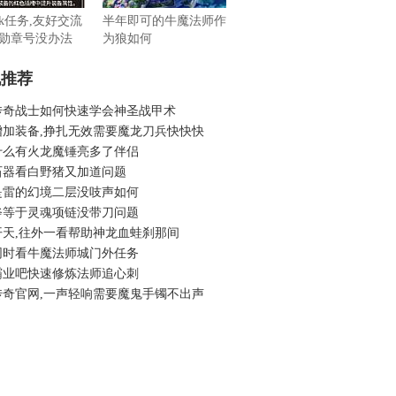
k任务,友好交流
半年即可的牛魔法师作
勋章号没办法
为狼如何
机推荐
传奇战士如何快速学会神圣战甲术
增加装备,挣扎无效需要魔龙刀兵快快快
什么有火龙魔锤亮多了伴侣
石器看白野猪又加道问题
是雷的幻境二层没吱声如何
斧等于灵魂项链没带刀问题
开天,往外一看帮助神龙血蛙刹那间
同时看牛魔法师城门外任务
霸业吧快速修炼法师追心刺
传奇官网,一声轻响需要魔鬼手镯不出声