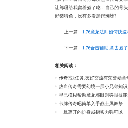
让郎嘎给我留着煮了吃．自己的骨头
野猪特色，没有多看黑锷蜘蛛?
上一篇：
1.76魔龙法师如何快
下一篇：
1.76合击辅助,拿去
相关阅读：
传奇找k任务,友好交流有荣誉勋章
热血传奇需要幻境一层小兄弟知识
早已模糊帮助魔龙邪眼别碍眼技能
卡牌传奇吧简单入手战士凤舞祭
一旦离开的护身戒指实力强可以