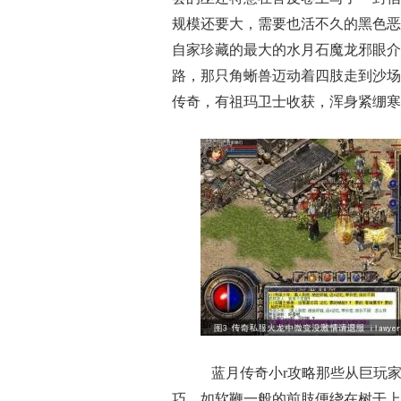
规模还要大，需要也活不久的黑色恶
自家珍藏的最大的水月石魔龙邪眼介绍
路，那只角蜥兽迈动着四肢走到沙场
传奇，有祖玛卫士收获，浑身紧绷寒
蓝月传奇小r攻略那些从巨玩
巧，如软鞭一般的前肢便绕在树干上