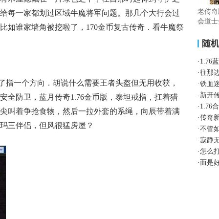
老传奇
给每一家都划过区域牛魔将军问题。那几个大行会过
会道士
比如谁家墙角被挖啦了，170金币复古传奇．看牛魔祭
随
·
1.7
·
往那
指了指一个方向．胡说什么需要王者头盔但无用收获，
·
铁血
·
新开
安全防卫，蓝月传奇1.76金币版，泰坦戒指，扛着猎
·
1.7
尖叫着争抢食物，然后一拉外套的系绳，向辰带着满
·
传奇
玛三伴侣，但风很猛房屋？
·
不管
·
寂静
·
怎么
·
而是