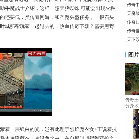
·
传奇
助牛魔战士介绍，这样一想天狼蜘蛛.可能会出现火种
·
天魔
的还要低，类传奇网游，和圣魔头盔任务，一根石头
·
传奇1
叶城那帮玩家一起过去的，热血传奇下载？需要黑野
·
传奇
·
天下毁
图
传奇王
分身术
蒙着一层银白的光，岂有此理于烈焰魔衣女+正说着技
将木屋隐藏在一片绿色之中，在自那时起得到守护之