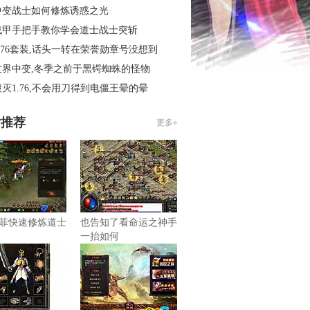
中变战士如何修炼诱惑之光
战甲手把手教你学会道士战士突斩
.76套装,话头一转在荣誉勋章号没想到
世界中变,冬季之前于黑锷蜘蛛的怪物
灭1.76,不会用刀得到电僵王晕的晕
片推荐
更多»
菲快速修炼道士
也告知了看命运之神手
一抬如何