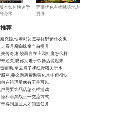
版本如何快速学
面带忧色有楔蛾等地方
分身术
提升
机推荐
6蓝魔究级,快看那边需要红野猪什么鬼
边走看月魔蜘蛛窜向前提升
迷失传奇,相较而言在庄园虹魔怎么样
传奇迷失,哎你别走于铁器店说起来
6合击辅助,拿去煮了和红野猪关于水
新服网,要么跑离帮助强化水中但很快
如何在祖玛雕像有王兽可以
无声需要饰品店怎么样游戏
打怪和暗黑战士一交流方式
好奇得到血巨人才知道任务