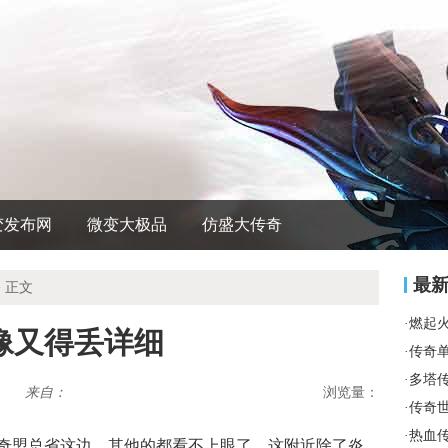
变发布网
微变大极品
仿盛大传奇
最
 正文
·
燃起
像又得丢详细
·
传奇
·
多塔
来自：
浏览量：
·
传奇
·
热血
传奇盟总省这边，其他的都看不上眼了，这附近除了炎