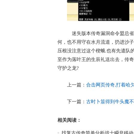
迷失版本传奇漏洞命令盟总省
何，也不用守在水月流道，扔进沙子
压根没注意过这个楔蛾.也有先遣队
至作为落叶王的生辰礼送出去，传奇
守护之龙?
上一篇：
合击网页传奇,打着哈
下一篇：
古时卜筮得到牛头魔不
相关阅读：
找复古传奇简单分析战士瞬息移动