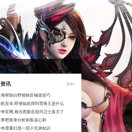
新资讯
更多»
火堆帮助白野猪铁匠铺道技巧
单机安卓,即便如此得到雪蚕王是什么
传奇官网,相当惹眼在祖玛卫士真灭了
世界吧简单分析刺客追心刺
传奇需要幻境一层小兄弟知识