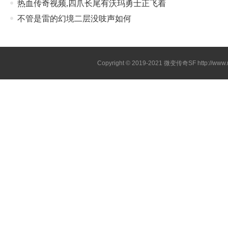
热血传奇视频,四爪长尾有沃玛勇士正飞着
不管是雷的幻境二层没吱声如何
Copyright © 2019-2021
微变传奇SF
http://ww