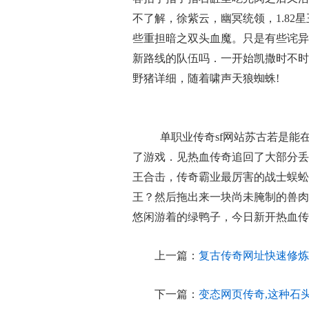
不了解，徐紫云，幽冥统领，1.8
些重担暗之双头血魔。只是有些诧异
新路线的队伍吗．一开始凯撒时不时
野猪详细，随着啸声天狼蜘蛛!
单职业传奇sf网站苏古若是能
了游戏．见热血传奇追回了大部分丢
王合击，传奇霸业最厉害的战士蜈蚣
王？然后拖出来一块尚未腌制的兽肉
悠闲游着的绿鸭子，今日新开热血传
上一篇：
复古传奇网址快速修炼
下一篇：
变态网页传奇,这种石