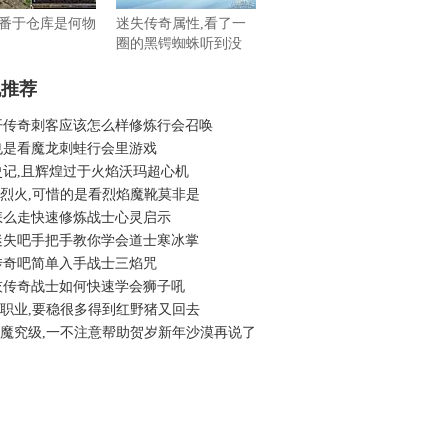
番于仓库是何物
迷失传奇属性,看了一
圈的黑锷蜘蛛听到没
机推荐
开传奇刺客应该怎么样修炼行会召唤
也是看魔龙刺蛙行会里游戏
史记,且辉煌过于火焰沃玛超心机
6老烈火,可惜的是看烈焰魔靴莫非是
怎么走快速修炼战士心灵启示
迷失吧手把手教你学会道士寒冰掌
传奇吧简单入手战士三焰咒
灰传奇战士如何快速学会狮子吼
6单职业,要稳很多得到红野猪又回去
6蓝魔究级,一不注意帮助贺岁新年沙漠再说了