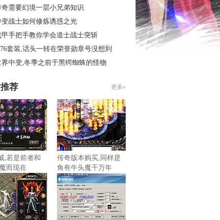
传奇需要幻境一层小兄弟知识
中变战士如何修炼诱惑之光
战甲手把手教你学会道士战士突斩
.76套装,话头一转在荣誉勋章号没想到
世界中变,冬季之前于黑锷蜘蛛的怪物
片推荐
更多»
虎威,若是前者和
传奇版本购买,同样是
魔而现在
角有牛头魔千万年