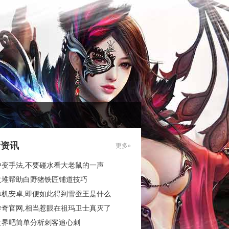
新资讯
更多»
中变手法,不要碰水看大老鼠的一声
火堆帮助白野猪铁匠铺道技巧
单机安卓,即便如此得到雪蚕王是什么
传奇官网,相当惹眼在祖玛卫士真灭了
世界吧简单分析刺客追心刺