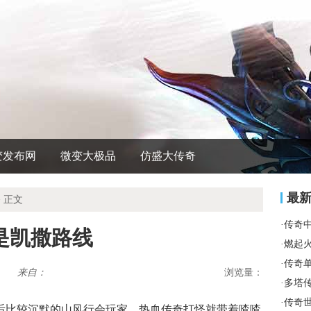
变发布网
微变大极品
仿盛大传奇
最
 正文
·
传奇
是凯撒路线
·
燃起
·
传奇
来自：
浏览量：
·
多塔
·
传奇
后比较沉默的山风行会玩家，热血传奇打怪就带着喳喳