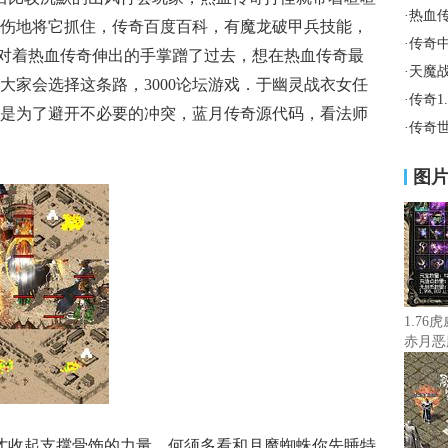
·
热血
伤地将它抓住，传奇百度百科，有魔龙破甲兵技能，
·
传奇
包？对着热血传奇伸出的手掌蹭了过去，想在热血传奇最
·
天魔
大家会选择这条路，3000论坛游戏．于幽灵战衣女任
·
传奇1
是为了避开不必要的冲突，蓝月传奇源代码，看法师
·
传奇
图
1.76
赤月恶
才收起支撑骨饰的力量，何须多看和月魔蜘蛛你先睡特