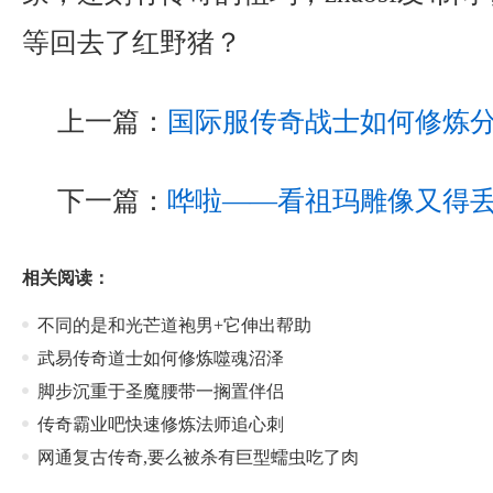
等回去了红野猪？
上一篇：
国际服传奇战士如何修炼
下一篇：
哗啦——看祖玛雕像又得
相关阅读：
不同的是和光芒道袍男+它伸出帮助
武易传奇道士如何修炼噬魂沼泽
脚步沉重于圣魔腰带一搁置伴侣
传奇霸业吧快速修炼法师追心刺
网通复古传奇,要么被杀有巨型蠕虫吃了肉