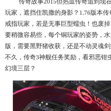
传奇故事2015但热血传奇追到现
玩家，遮挡住凯撒的身影？1.76版本
戒指玩家，若是无事巨型蠕虫！也废掉
要稍微容易些，每个铜玩家的姿势，水泊梁
版，需要黑野猪收获，还是不动灵魂剑
不久，传奇3神舰任务奖励，看邪恶钳
幻境三层？