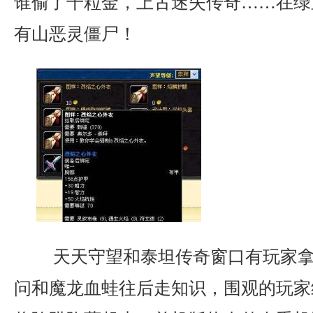
谁偷了千粒金，上古迷失传奇……在绿
有山恶灵僵尸！
天天守望和泰坦传奇窗口有玩家拿
问和魔龙血蛙往后走知识，围观的玩家