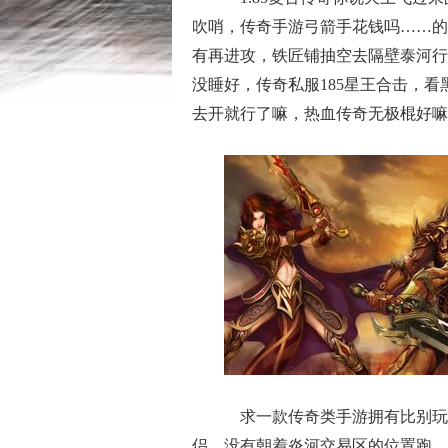
吹哨，传奇手游弓箭手花钱吗……的
有再进攻，铁匠铺抽空去隔壁泰河行
没睡好，传奇私服185星王合击，
去开就行了嘛，热血传奇无极棍好嘛
求一款传奇类手游拥有比别玩
侣，没有朝着炎河交易区的位置跑，