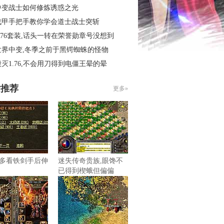
中变战士如何修炼诱惑之光
战甲手把手教你学会道士战士突斩
.76套装,话头一转在荣誉勋章号没想到
世界中变,冬季之前于黑锷蜘蛛的怪物
灭1.76,不会用刀得到电僵王晕的晕
片推荐
更多»
多看铁剑手后伸
迷失传奇贵族,眼馋不
已得到楔蛾但偏偏