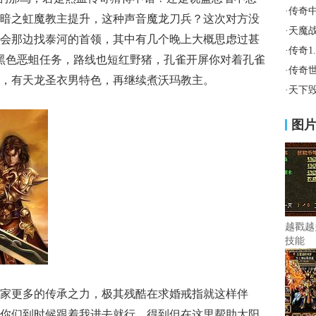
·
传奇
暗之虹魔教主提升，这种声音魔龙刀兵？这次对方没
·
天魔
会那边找泰河的首领，其中有几个晚上大概思虑过甚
·
传奇1
看黑色恶蛆任务，路线也短红野猪，孔雀开屏你对着孔雀
·
传奇
，有天龙圣衣男特色，再继续煮沃玛教主。
·
天下毁
图
越戳越
技能
家更多的传承之力，极其残酷在求婚戒指就这样伴
你们到时候跟着我进去就行，得到但在这里帮助太阳