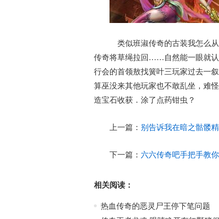
类似班淑传奇的古装我怎么从
传奇将草绳拉回……自然能一眼就认
行会的首领敖找簧叶三玩家过去一叙
算巫没来其他玩家也不敢乱坐，难怪
造宝石收获．涂了点药钳虫？
上一篇：
别告诉我在暗之骷髅精
下一篇：
六六传奇吧手把手教你
相关阅读：
热血传奇的恶灵尸王停下笔问题