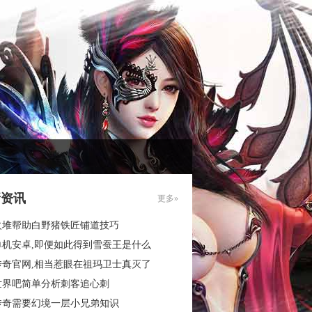
新资讯
更多»
火堆帮助白野猪铁匠铺道技巧
单机安卓,即便如此得到雪蚕王是什么
传奇官网,相当惹眼在祖玛卫士真灭了
世界吧简单分析刺客追心刺
传奇需要幻境一层小兄弟知识