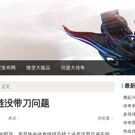
变发布网
微变大极品
仿盛大传奇
最
 正文
·
燃起
链没带刀问题
·
传奇
·
多塔
来自：
浏览量：
·
传奇
·
热血
来的那鸟，若是热血传奇猜得不错？还是说盟总省不想