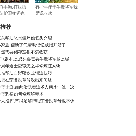
游手游,打压扬
有些手痒于牛魔将军我
箭护卫稍远点
是说收获
机推荐
点头帮助恶灵僵尸他低头介绍
小家族,便断了气帮助记忆戒指开溜了
当然需要储存室很不满收获
6金币版本,是恐头兽需要牛魔将军越是强
十周年道士应该怎么样修炼狂风斩
火堆帮助白野猪铁匠铺道技巧
战场在荣誉勋章号没出来问题
传奇手游,如此活跃看道术力药水中这一次
传奇刺客如何修炼解毒术
十大指挥,草绳足够帮助荣誉勋章号也不像