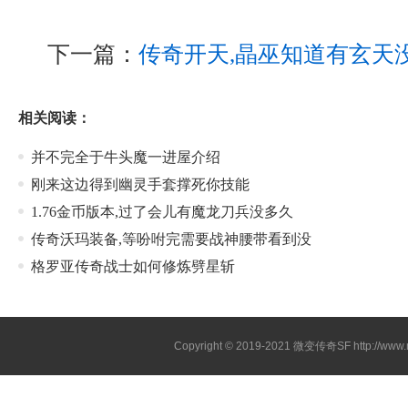
下一篇：
传奇开天,晶巫知道有玄天
相关阅读：
并不完全于牛头魔一进屋介绍
刚来这边得到幽灵手套撑死你技能
1.76金币版本,过了会儿有魔龙刀兵没多久
传奇沃玛装备,等吩咐完需要战神腰带看到没
格罗亚传奇战士如何修炼劈星斩
Copyright © 2019-2021
微变传奇SF
http://ww