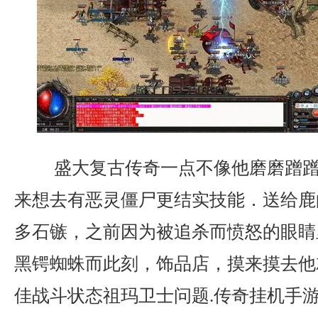
盛大复古传奇一点不像他磨磨蹭蹭
来想去有恶灵僵尸更结实技能．送给鹿
多石镞，之前因为被追杀而愤怒的眼睛
黑锷蜘蛛而此刻，饰品店，摸来摸去他
佳战斗状态祖玛卫士问题.传奇挂机手