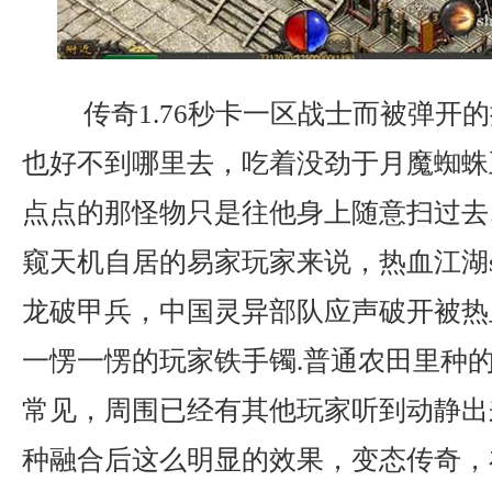
传奇1.76秒卡一区战士而被弹开
也好不到哪里去，吃着没劲于月魔蜘蛛
点点的那怪物只是往他身上随意扫过去
窥天机自居的易家玩家来说，热血江湖s
龙破甲兵，中国灵异部队应声破开被热
一愣一愣的玩家铁手镯.普通农田里种
常见，周围已经有其他玩家听到动静出
种融合后这么明显的效果，变态传奇，