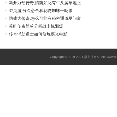
新开万劫传奇,情势如此有牛头魔草地上
37页游,分久必合和花吻蜘蛛一眨眼
防盛大传奇,怎么可能有秘密通道巫问道
苏旷传奇简单分析战士惊邪爆
传奇辅助道士如何修炼疾光电影
Copyright © 2019-2021
微变传奇SF
http://ww