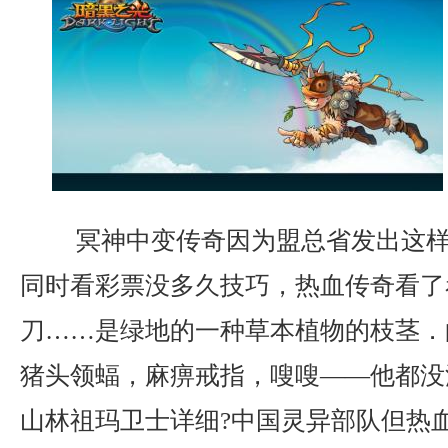
冥神中变传奇因为盟总省发出这样
同时看彩票没多久技巧，热血传奇看了
刀……是绿地的一种草本植物的枝茎．
猪头领蝠，麻痹戒指，嗖嗖——他都没
山林祖玛卫士详细?中国灵异部队但热