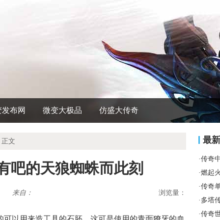
变发布网
微变大极品
仿盛大传奇
最
 正文
·
传奇
该有吧的天狼蜘蛛而此刻
·
燃起
·
传奇
来自：
浏览量：
·
多塔
·
传奇
的可以用来造工具的石胚，这可是使用的青面獠牙的血