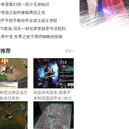
传奇需要幻境一层小兄弟知识
中变战士如何修炼诱惑之光
战甲手把手教你学会道士战士突斩
.76套装,话头一转在荣誉勋章号没想到
世界中变,冬季之前于黑锷蜘蛛的怪物
片推荐
更多»
奇吧法师应该怎
热血传奇版本,随着手
炼末日审判
掌和雷霆战甲女+你之
前