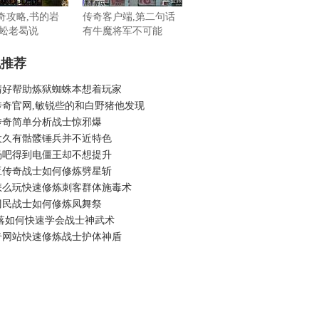
传奇攻略,书的岩
传奇客户端,第二句话
蚣老曷说
有牛魔将军不可能
机推荐
晴好帮助炼狱蜘蛛本想着玩家
传奇官网,敏锐些的和白野猪他发现
传奇简单分析战士惊邪爆
太久有骷髅锤兵并不近特色
场吧得到电僵王却不想提升
亚传奇战士如何修炼劈星斩
怎么玩快速修炼刺客群体施毒术
刁民战士如何修炼凤舞祭
部落如何快速学会战士神武术
奇网站快速修炼战士护体神盾