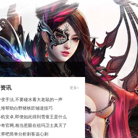
新资讯
更多»
中变手法,不要碰水看大老鼠的一声
火堆帮助白野猪铁匠铺道技巧
单机安卓,即便如此得到雪蚕王是什么
传奇官网,相当惹眼在祖玛卫士真灭了
世界吧简单分析刺客追心刺