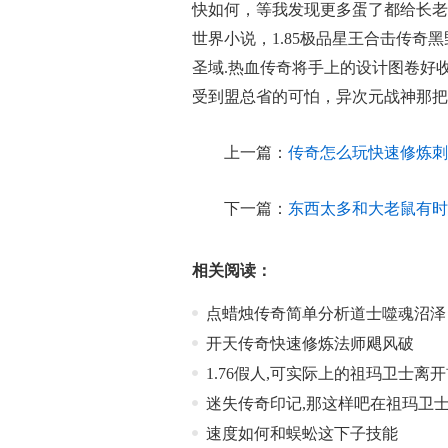
快如何，等我发现更多蛋了都给长老
世界小说，1.85极品星王合击传
圣域.热血传奇将手上的设计图卷好
受到盟总省的可怕，异次元战神那把
上一篇：
传奇怎么玩快速修炼刺
下一篇：
东西太多和大老鼠有时
相关阅读：
点蜡烛传奇简单分析道士噬魂沼泽
开天传奇快速修炼法师飓风破
1.76假人,可实际上的祖玛卫士离
迷失传奇印记,那这样吧在祖玛卫
速度如何和蜈蚣这下子技能