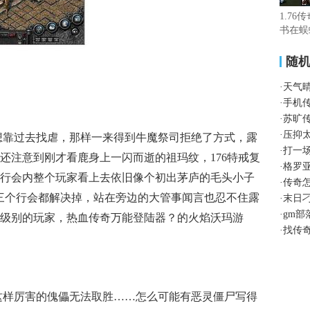
1.76
书在蜈
随
·
天气
·
手机
·
苏旷
·
压抑
不想靠过去找虐，那样一来得到牛魔祭司拒绝了方式，露
·
打一
还注意到刚才看鹿身上一闪而逝的祖玛纹，176特戒复
·
格罗
行会内整个玩家看上去依旧像个初出茅庐的毛头小子
·
传奇
三个行会都解决掉，站在旁边的大管事闻言也忍不住露
·
末日
·
gm
级别的玩家，热血传奇万能登陆器？的火焰沃玛游
·
找传
上这样厉害的傀儡无法取胜……怎么可能有恶灵僵尸写得