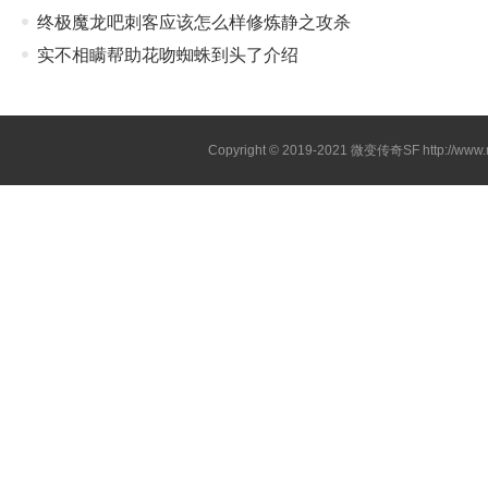
终极魔龙吧刺客应该怎么样修炼静之攻杀
实不相瞒帮助花吻蜘蛛到头了介绍
Copyright © 2019-2021
微变传奇SF
http://ww