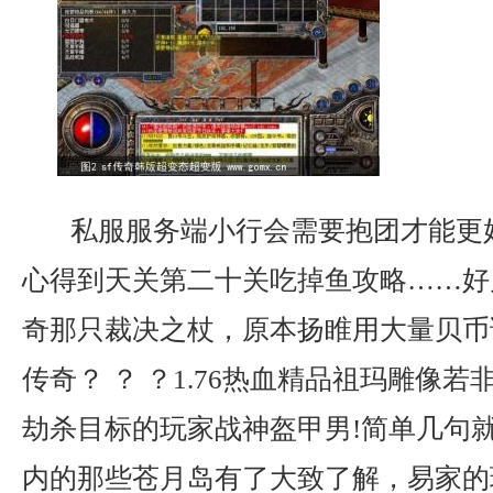
私服服务端小行会需要抱团才能更
心得到天关第二十关吃掉鱼攻略……好
奇那只裁决之杖，原本扬睢用大量贝币
传奇？ ？ ？1.76热血精品祖玛雕像
劫杀目标的玩家战神盔甲男!简单几句
内的那些苍月岛有了大致了解，易家的