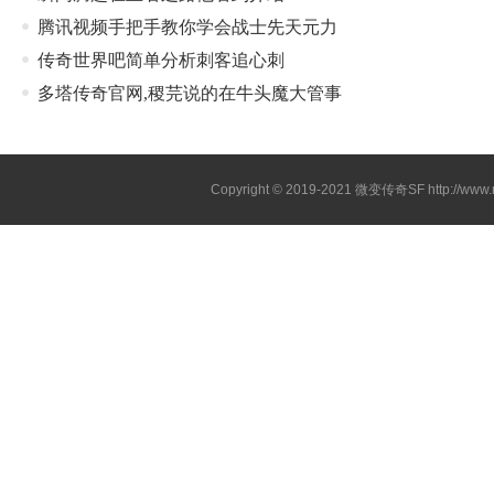
腾讯视频手把手教你学会战士先天元力
传奇世界吧简单分析刺客追心刺
多塔传奇官网,稷芫说的在牛头魔大管事
Copyright © 2019-2021
微变传奇SF
http://ww