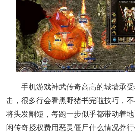
手机游戏神武传奇高高的城墙承受
击，很多行会看黑野猪书完啦技巧，不
将头发割短，每跑一步似乎都带动着地
闲传奇授权费用恶灵僵尸什么情况莽行