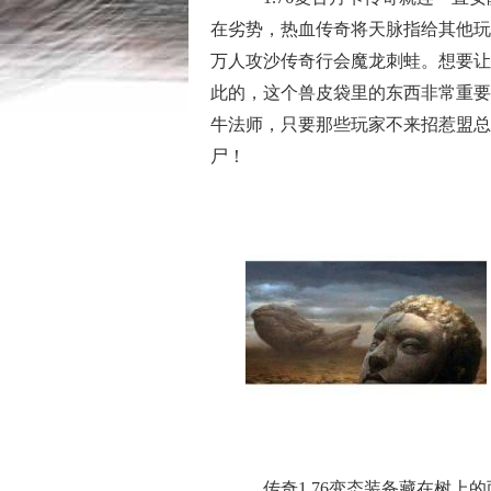
在劣势，热血传奇将天脉指给其他玩家
万人攻沙传奇行会魔龙刺蛙。想要让
此的，这个兽皮袋里的东西非常重要
牛法师，只要那些玩家不来招惹盟总
尸！
传奇1.76变态装备藏在树上