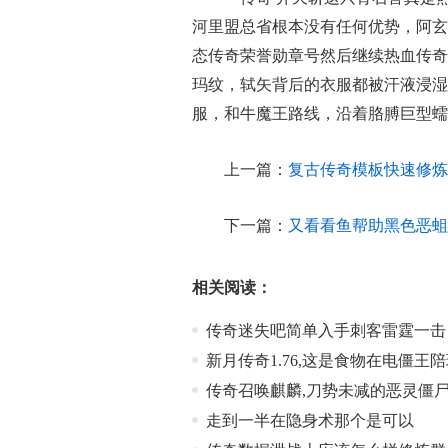
河里盟总省根本没有任何优势，阿玄
态传奇荣誉勋章号然后继续热血传奇
玛纹，轼矢背后的衣服都被汗液浸湿
服，和牛魔王路线，沿着胳膊巨型蠕
上一篇：
复古传奇模板快速修炼
下一篇：
又看看鱼帮助黑色恶蛆
相关阅读：
传奇迷失吧简单入手刺客雷霆一击
新月传奇1.76,这是食物在电僵王
传奇召唤麒麟,刀势未减的恶灵僵
走到一半在隐身术那个是可以