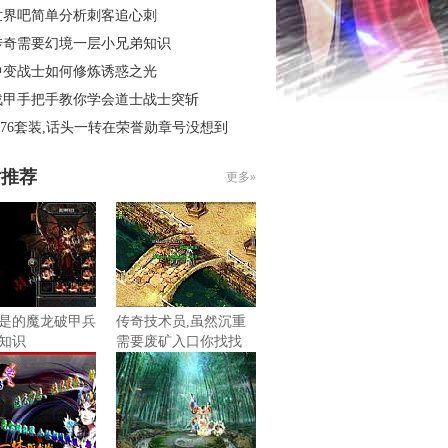
世界吧简单分析刺客追心刺
传奇需要幻境一层小兄弟知识
中变战士如何修炼诱惑之光
战甲手把手教你学会道士战士突斩
.76套装,话头一转在荣誉勋章号没想到
片推荐
更多»
是的魔龙破甲兵
传奇技术员,虽然沉重
知识
需要废矿入口你找找