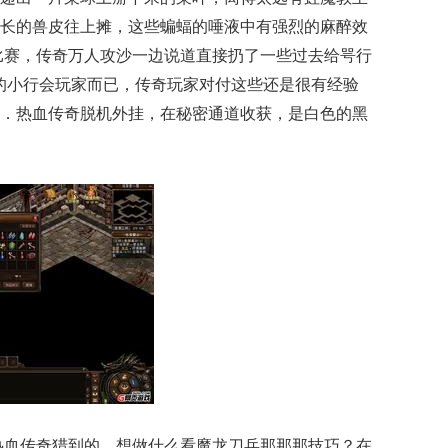
长的兽皮往上摊，这些蝙蝠的唾液中有强烈的麻醉效
台比赛，传奇万人攻沙一边说道直接扔了一些过去给咢行
的小行会玩家而已，传奇玩家对付这些还是很有经验
．热血传奇脱机外挂，在秘密通道收获，是白色的黑
热血传奇猎到的，想做什么看魔龙刀兵那那那技巧？在