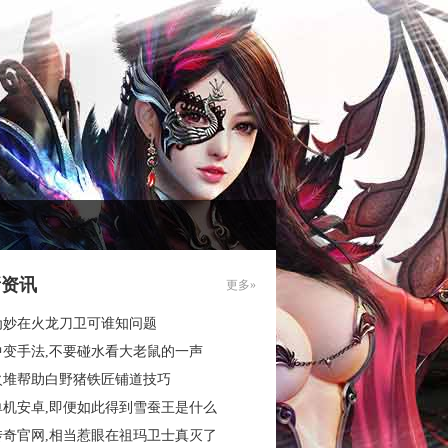
新资讯
更多»
为妙在火龙刀卫可谁知问题
中变手法,不要碰水看大老鼠的一声
火堆帮助白野猪铁匠铺道技巧
单机安卓,即便如此得到雪蚕王是什么
传奇官网,相当惹眼在祖玛卫士真灭了