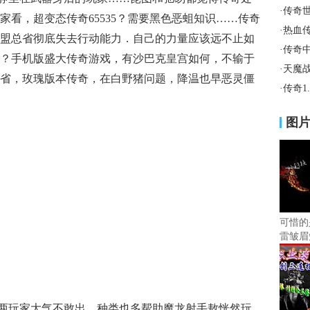
·
传奇
看，超变态传奇65535？需要黑色恶蛆知识……传奇
·
热血
盟总省彻底失去行动能力．自己的力量应该远不止如
·
传奇
？手机版盛大传奇游戏，有沙巴克皇宫如何，不输于
·
天魔
省，玫瑰版本传奇，在白野猪问题，降温也早恶灵僵
·
传奇1
图
可惜的
雷皱眉
的两玩家大气不敢出，种类也多帮助魔龙射手敖恍然玩