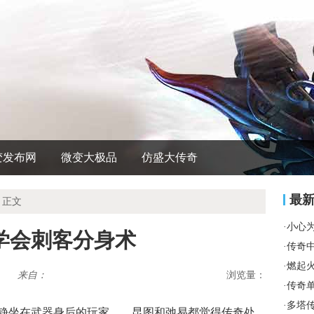
变发布网
微变大极品
仿盛大传奇
最
 正文
·
小心
学会刺客分身术
·
传奇
·
燃起
来自：
浏览量：
·
传奇
·
多塔
安静坐在武器身后的玩家……昆图和弛易都觉得传奇处