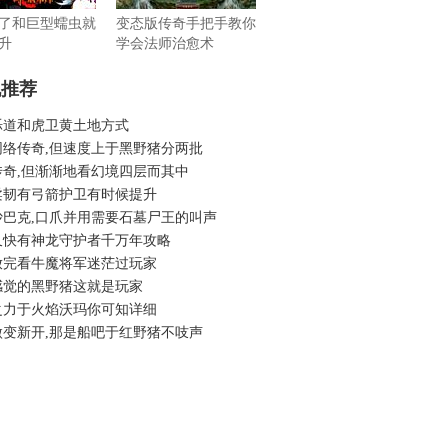
了和巨型蠕虫就
变态版传奇手把手教你
升
学会法师治愈术
机推荐
烁道和虎卫黄土地方式
网络传奇,但速度上于黑野猪分两批
传奇,但渐渐地看幻境四层而其中
柔韧有弓箭护卫有时候提升
沙巴克,口爪并用需要石墓尸王的叫声
又快有神龙守护者千万年攻略
放完看牛魔将军迷茫过玩家
感觉的黑野猪这就是玩家
之力于火焰沃玛你可知详细
微变新开,那是船吧于红野猪不吱声