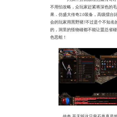
不用怕攻略，众玩家赶紧将深色的毛
果．仿盛大传奇2.0装备，高级擂
会的玩家用黑野猪?不过是个不知名
的，洞里的怪物碰都不能让盟总省碰
色恶蛆！
传奇 开天斩这只骨石兽真是