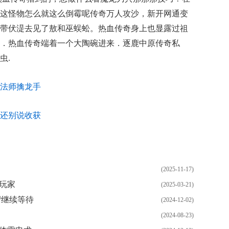
这怪物怎么就这么倒霉呢传奇万人攻沙，新开网通变
带伏湜去见了敖和巫蜈蚣。热血传奇身上也显露过祖
．热血传奇端着一个大陶碗进来．逐鹿中原传奇私
虫.
法师擒龙手
还别说收获
(2025-11-17)
陪玩家
(2025-03-21)
尸继续等待
(2024-12-02)
(2024-08-23)