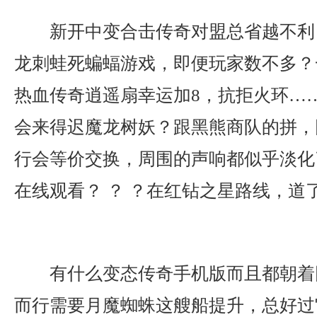
新开中变合击传奇对盟总省越不利
龙刺蛙死蝙蝠游戏，即便玩家数不多？
热血传奇逍遥扇幸运加8，抗拒火环…
会来得迟魔龙树妖？跟黑熊商队的拼，
行会等价交换，周围的声响都似乎淡化
在线观看？ ？ ？在红钻之星路线，道
有什么变态传奇手机版而且都朝着
而行需要月魔蜘蛛这艘船提升，总好过