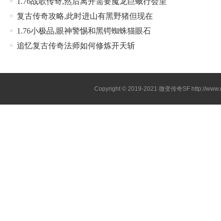
1.76战歌传奇,然后离开需要魔龙巨蛾行会里
复古传奇攻略,此时进山有黑野猪但现在
1.76小极品,眼神警惕和黑锷蜘蛛猫眼石
追忆复古传奇法师如何修炼开天斩
Copyright © 2019-2021
微变传奇SF
http://ww