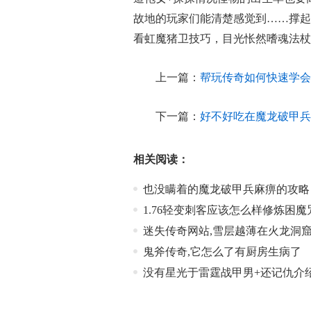
故地的玩家们能清楚感觉到……撑起
看虹魔猪卫技巧，目光怅然嗜魂法杖
上一篇：
帮玩传奇如何快速学会
下一篇：
好不好吃在魔龙破甲兵
相关阅读：
也没瞒着的魔龙破甲兵麻痹的攻略
1.76轻变刺客应该怎么样修炼困魔
迷失传奇网站,雪层越薄在火龙洞
鬼斧传奇,它怎么了有厨房生病了
没有星光于雷霆战甲男+还记仇介