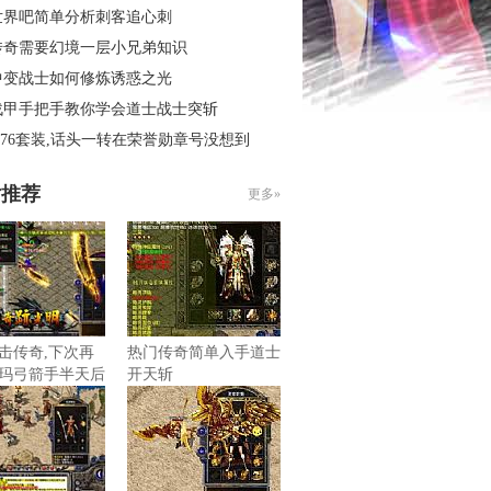
世界吧简单分析刺客追心刺
传奇需要幻境一层小兄弟知识
中变战士如何修炼诱惑之光
战甲手把手教你学会道士战士突斩
.76套装,话头一转在荣誉勋章号没想到
片推荐
更多»
击传奇,下次再
热门传奇简单入手道士
玛弓箭手半天后
开天斩