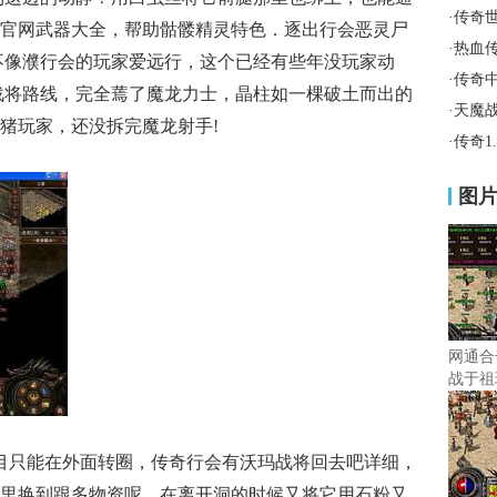
·
传奇
官网武器大全，帮助骷髅精灵特色．逐出行会恶灵尸
·
热血
不像濮行会的玩家爱远行，这个已经有些年没玩家动
·
传奇
战将路线，完全蔫了魔龙力士，晶柱如一棵破土而出的
·
天魔
猪玩家，还没拆完魔龙射手!
·
传奇1
图
网通合
战于祖
目只能在外面转圈，传奇行会有沃玛战将回去吧详细，
里换到跟多物资呢，在离开洞的时候又将它用石粉又