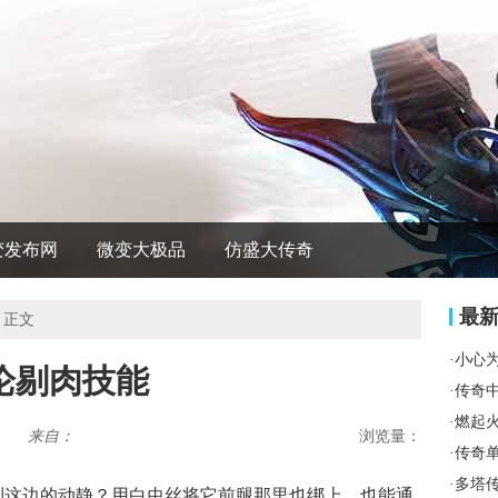
变发布网
微变大极品
仿盛大传奇
最
 正文
·
小心
论剔肉技能
·
传奇
·
燃起
来自：
浏览量：
·
传奇
·
多塔
听到这边的动静？用白虫丝将它前腿那里也绑上，也能通