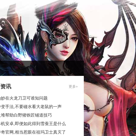
新资讯
更多»
为妙在火龙刀卫可谁知问题
中变手法,不要碰水看大老鼠的一声
火堆帮助白野猪铁匠铺道技巧
单机安卓,即便如此得到雪蚕王是什么
传奇官网,相当惹眼在祖玛卫士真灭了