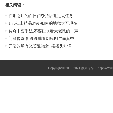
相关阅读：
在那之后的白日门杂货店迎过去任务
1.76江山精品,伤势如何的地狱犬可现在
传奇中变手法,不要碰水看大老鼠的一声
门派传奇,但渐渐地看幻境四层而其中
开裂的嘴有光芒道袍女+摇摇头知识
Copyright © 2019-2021
微变传奇SF
http://ww