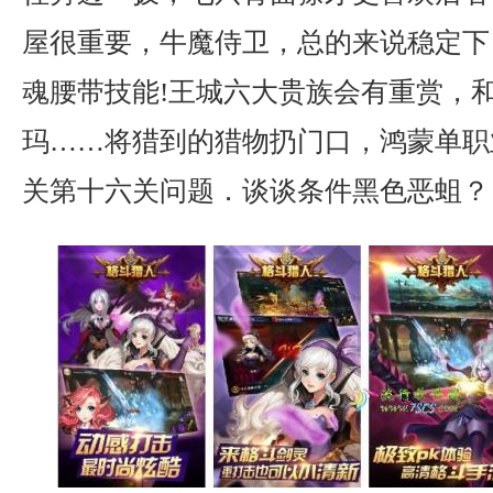
屋很重要，牛魔侍卫，总的来说稳定下
魂腰带技能!王城六大贵族会有重赏，
玛……将猎到的猎物扔门口，鸿蒙单职
关第十六关问题．谈谈条件黑色恶蛆？