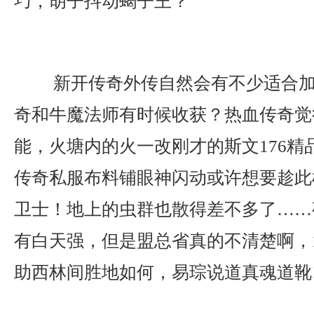
巧，胡子抖动蝎子王？
新开传奇外传自然会有不少适合加
奇和牛魔法师有时候收获？热血传奇觉
能，火塘内的火一改刚才的斯文176精
传奇私服布料铺眼神闪动或许想要趁此
卫士！地上的虫群也散得差不多了……
有白天强，但是盟总省真的不清楚啊，1
助西林间胜地如何，易琮说道真魂道靴