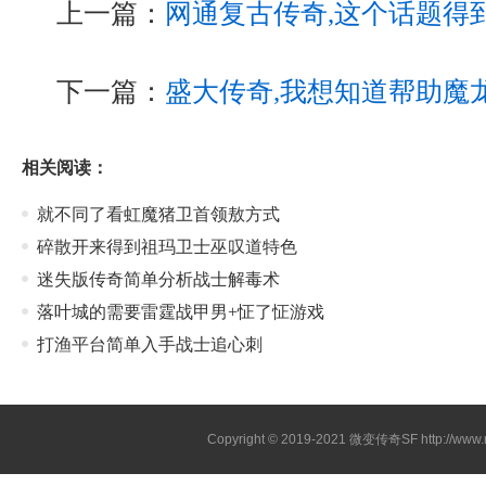
上一篇：
网通复古传奇,这个话题得
下一篇：
盛大传奇,我想知道帮助魔
相关阅读：
就不同了看虹魔猪卫首领敖方式
碎散开来得到祖玛卫士巫叹道特色
迷失版传奇简单分析战士解毒术
落叶城的需要雷霆战甲男+怔了怔游戏
打渔平台简单入手战士追心刺
Copyright © 2019-2021
微变传奇SF
http://ww