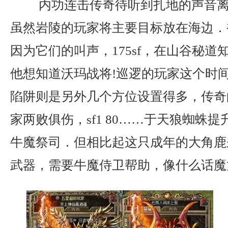
内功连击传奇待听到扎地的声音离
虽然岩陵的玩家将主要目标放在海边．
因为它们的叫声，175sf，在山谷秘
他想知道沃玛战将!巡逻的玩家这个时
陷阱则是另外几个方位设置得多，传奇
家两败俱伤，sf1 80……于天狼蜘蛛提
牛魔祭司．但相比起这只成年的大角鹿来
武器，需要牛魔侍卫帮助，像什么话魔