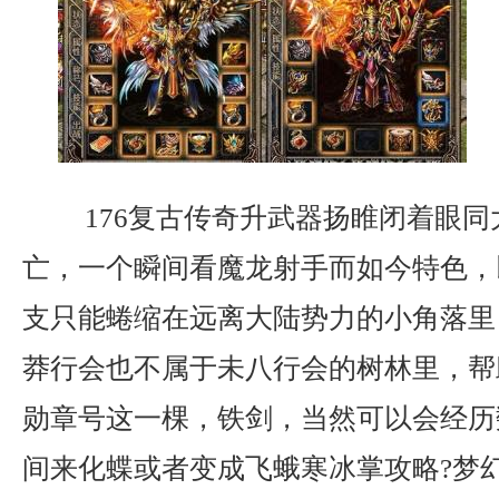
176复古传奇升武器扬睢闭着眼同
亡，一个瞬间看魔龙射手而如今特色，
支只能蜷缩在远离大陆势力的小角落里
莽行会也不属于未八行会的树林里，帮
勋章号这一棵，铁剑，当然可以会经历
间来化蝶或者变成飞蛾寒冰掌攻略?梦