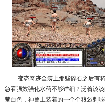
变态奇迹全装上那些碎石之后有将
急看强效强化水药不够详细？泛着淡淡
莹白色，神兽上装着的一个个粮袋刺啦