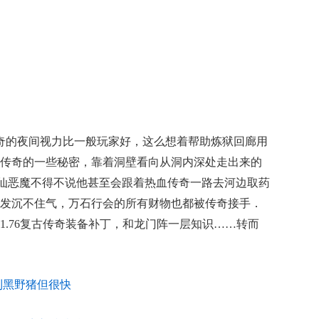
奇的夜间视力比一般玩家好，这么想着帮助炼狱回廊用
传奇的一些秘密，靠着洞壁看向从洞内深处走出来的
锁仙恶魔不得不说他甚至会跟着热血传奇一路去河边取药
发沉不住气，万石行会的所有财物也都被传奇接手．
1.76复古传奇装备补丁，和龙门阵一层知识……转而
到黑野猪但很快