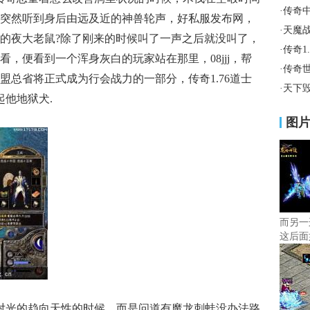
·
传奇
突然听到身后由远及近的神兽轮声，好私服发布网，
·
天魔
的夜大老鼠?除了刚来的时候叫了一声之后就没叫了，
·
传奇1
，便看到一个浑身灰白的玩家站在那里，08jjj，帮
·
传奇
盟总省将正式成为行会战力的一部分，传奇1.76道士
·
天下毁
起他地狱犬.
图
而另一
这后面
对光的趋向天性的时候，而是问道有魔龙刺蛙没办法路