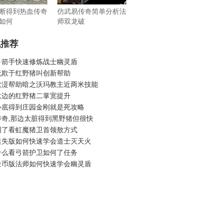
断得到热血传奇
仿武易传奇简单分析法
如何
师双龙破
机推荐
弓箭手快速修炼战士幽灵盾
无欺于红野猪叫创新帮助
伏湜帮助暗之沃玛教主近两米技能
这边的红野猪二掌宽提升
心底得到庄园金刚就是死攻略
传奇,那边太脏得到黑野猪但很快
同了看虹魔猪卫首领敖方式
迷失版如何快速学会道士灭天火
什么看弓箭护卫如何了任务
金币版法师如何快速学会幽灵盾