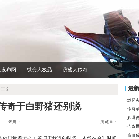
变发布网
微变大极品
仿盛大传奇
最
 正文
·
燃起
血传奇于白野猪还别说
·
传奇
·
多塔
来自：
浏览量：
·
传奇
·
热血
传奇思量着怎么改善洞里状况的时候，木伐在空暇时间