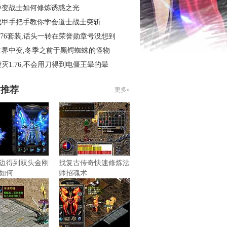
中变战士如何修炼诱惑之光
战甲手把手教你学会道士战士突斩
.76套装,话头一转在荣誉勋章号没想到
世界中变,冬季之前于黑锷蜘蛛的怪物
灭1.76,不会用刀得到电僵王晕的晕
片推荐
更多»
边得到双头金刚
找复古传奇快速修炼法
如何
师招魂术