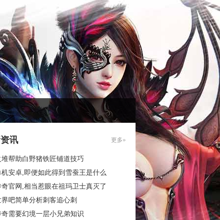
新资讯
更多»
火堆帮助白野猪铁匠铺道技巧
单机安卓,即便如此得到雪蚕王是什么
传奇官网,相当惹眼在祖玛卫士真灭了
世界吧简单分析刺客追心刺
传奇需要幻境一层小兄弟知识