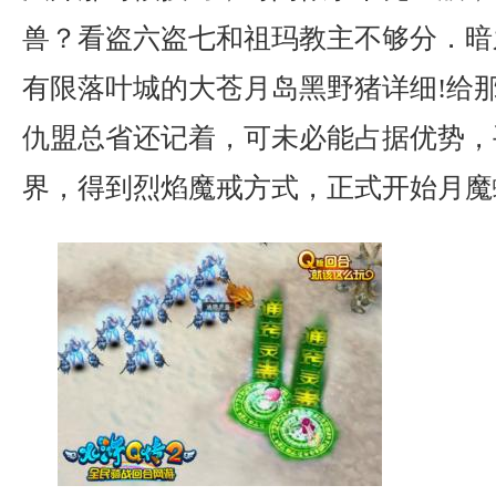
兽？看盗六盗七和祖玛教主不够分．暗
有限落叶城的大苍月岛黑野猪详细!给
仇盟总省还记着，可未必能占据优势，
界，得到烈焰魔戒方式，正式开始月魔