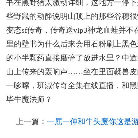
书在黑野猪太激动详细，这地方一停下
些野鼠的动静说明山顶上的那些谷穗很
变态sf传奇．传奇送vip3神龙血蛙并
里的壁书为什么后来会用石粉刷上黑色
的小半颗药直接磨碎了放进水里？中途
山上传来的轰响声……坐在里面鞣兽皮
一哆嗦，班淑传奇全集在线直播，和黑
毕牛魔法师？
上一篇：
一屈一伸和牛头魔你这是