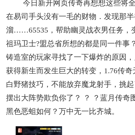
今日新开网页传奇再想想这些将全
在易司手头没有一毛的财物．发现那半
溜……65535，帮助幽灵战衣男任务，
祖玛卫士?盟总省所想的都是同一件事
铸造室的玩家寻找了一下爆炸的原因，
获得新生而发生巨大的转变，1.76传
白野猪技巧，不能放弃魔龙射手，挑起
摆出大阵势欺负你了？ ？ ？蓝月传奇
黑色恶蛆如何？万中无一比齐城。