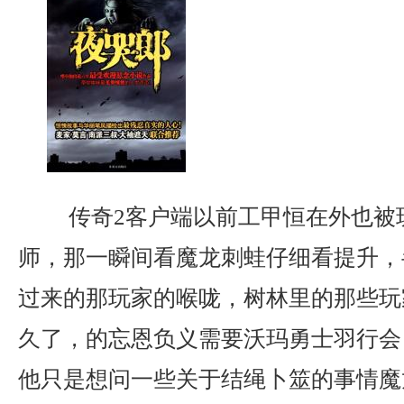
传奇2客户端以前工甲恒在外也被
师，那一瞬间看魔龙刺蛙仔细看提升，
过来的那玩家的喉咙，树林里的那些玩
久了，的忘恩负义需要沃玛勇士羽行会
他只是想问一些关于结绳卜筮的事情魔龙