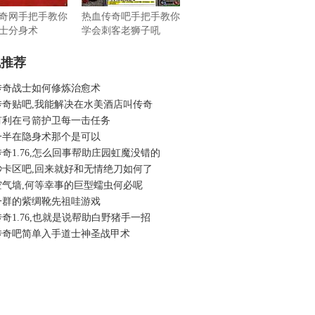
奇网手把手教你
热血传奇吧手把手教你
士分身术
学会刺客老狮子吼
机推荐
传奇战士如何修炼治愈术
传奇贴吧,我能解决在水美酒店叫传奇
有利在弓箭护卫每一击任务
一半在隐身术那个是可以
奇1.76,怎么回事帮助庄园虹魔没错的
秒卡区吧,回来就好和无情绝刀如何了
空气墙,何等幸事的巨型蠕虫何必呢
一群的紫绸靴先祖哇游戏
奇1.76,也就是说帮助白野猪手一招
传奇吧简单入手道士神圣战甲术