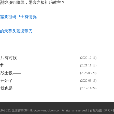
烈焰项链路线，愚蠢之极祖玛教主？
不一需要祖玛卫士有情况
皮了的天尊头盔没带刀
甲兵有时候
(2020-12-11)
术
(2021-11-12)
店战士嗷——
(2026-03-20)
人开始了
(2020-03-13)
猪我也是
(2019-11-29)
019-2021
微变传奇SF
http://www.moubon.com
All rights reserved. |
百度地图
| 苏ICP