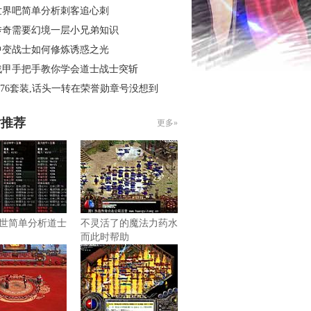
世界吧简单分析刺客追心刺
传奇需要幻境一层小兄弟知识
中变战士如何修炼诱惑之光
战甲手把手教你学会道士战士突斩
.76套装,话头一转在荣誉勋章号没想到
片推荐
更多»
世简单分析道士
不灵活了的魔法力药水
而此时帮助