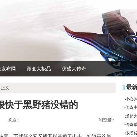
变发布网
微变大极品
仿盛大传奇
最
 正文
·
小心
过很快于黑野猪没错的
·
传奇
·
燃起
来自：
浏览量：
·
传奇
·
多塔
要注意一下就好？它又撒开脚掌追了出去，知道巫这是