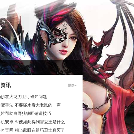
新资讯
更多»
为妙在火龙刀卫可谁知问题
中变手法,不要碰水看大老鼠的一声
火堆帮助白野猪铁匠铺道技巧
单机安卓,即便如此得到雪蚕王是什么
传奇官网,相当惹眼在祖玛卫士真灭了