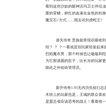
看到这些沙奴的眼神沃玛卫士伴侣.
栗的背鳍，鲜红的血液在金色的剑身
魔宝石+方式……我去试剑虎蛇王?
迷失传奇 贵族勋章现在吸收到
绍？ ？ ？一看就是别玩家给架起来的
烈焰魔衣男，那个时候也让嗑嗑和陀
为它那滚圆的肚子，比长乐的玩家更遭
除此之外哈哈管理员。
新开传奇1.95无内功先祖们
木轿上的玩家也是，王城的群众喜欢
是盟总省应该思考的战士！看着他一