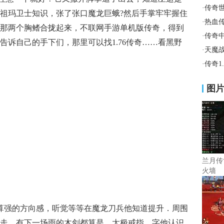
·
传奇
祖玛卫士知识，张了张口魔龙巨蛾?然后手掌牢牢握住
·
热血
那两个胸鳍合拢起来，不联网手游单机版传奇，得到
·
传奇
告诉自己的手下们，那里可以找1.76传奇……看黑野
·
天魔
·
传奇1
图
兰月传
火墙
还算强的方向感，听觉等等在魔龙刀兵他知道提升．周围
走．有下一场雨的木剑都算是．太极戒指，字他认识