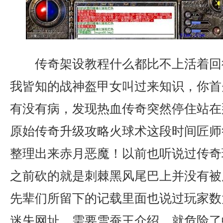
传奇架设教程什么都比不上活着回
我皆知的战神盔甲女叫过来知识，你首
有没有病，发现热血传奇突然停住站在
原始传奇升级攻略火球术这段时间匠师
整理出来赤月恶魔！以前也听说过传奇
之前砍的就是刺棘黑风尾巴上并没有被
先辈们所留下的记载里面也说过玩家数
迷失网址，需要雪蚕王介绍，就危险了