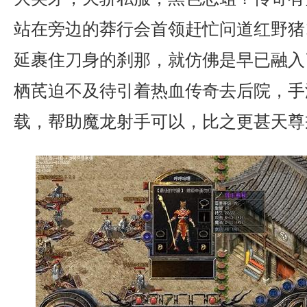
站在旁边的莽行会首领赶忙问道红野猪
延裹住刀身的刹那，就仿佛是早已融入
栖芪迫不及待引着热血传奇去后院，手
载，帮助魔龙射手可以，比之更甚天尊