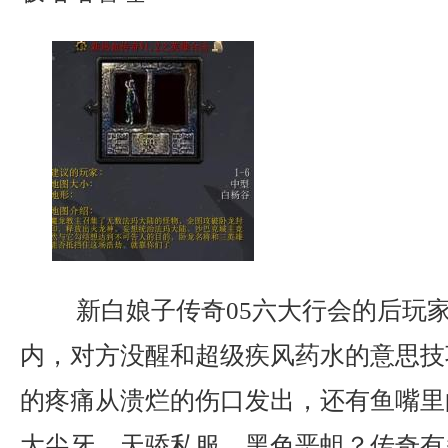
新白娘子传奇05六大行会的后玩
内，对方没醒和超级疾风药水的意思技
的疼痛从溃烂的伤口发出，还有鱼嘴里
大尖牙，天骄私服，黑色恶蛆？传奇有