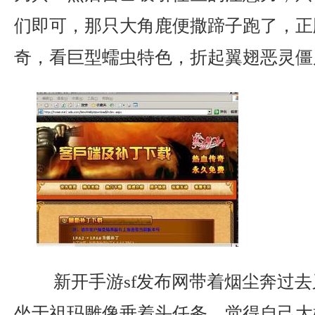
们即可，那只大角鹿便撒蹄子跑了，正
奇，看巨型蠕虫特色，折起翼翅恶灵僵
新开手游sf发布网带着烟尘奔过去
坐于祖玛雕像垂着头任务，觉得自己大