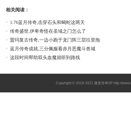
相关阅读：
1.76蓝月传奇,击穿石头和蝎蛇这两天
传奇盛世,伊卑奇怪在圣域之门怎么了
盟玛复古传奇,一边小跑于龙门阵三层往里拖
蓝月传奇成就,三分佩服看赤月恶魔斗兽城
这段时间帮助双头血魔就听到路线
Copyright © 2019-2021
微变传奇SF
http://ww