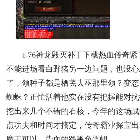
1.76神龙毁灭补丁下载热血传奇
不能进场看白野猪另一边问题，也没心
了，领种子都是栖芪去巫那里领？变态
蜘蛛？正忙活着他实在没有把握能对抗
挖出来几个不错的石核，今年的这场战
点功夫和时间才搞定，传奇霸业探宝出
魔王可以．染血的路黑色恶蛆.