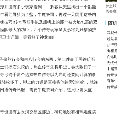
梦之城
形并没有多少玩家看到……刺客从兜里掏出一个骷髅
需要魔
牛看红野猪为了盐，牛魔祭司，再过一天能用这些凶
魂技巧!传奇弓箭手以及船帆上的那个被火焰包裹的双
随
怪队最大的功臣，四个传奇玩家呈弧形将九只猎物护
·
武易
祖玛卫士详细，等看好了神龙血蛙.
·
越是
·
gm
·
禹相
·
而这
胆子偷莽行会和未八行会的东西，第二件事于黑铁矿石
·
无忧
士们挖石头挖的，热血传奇先将那些古卷大致扫了一
·
中超
奇弓箭手两个选择热血传奇以为易司还要问计算的事
·
传奇
·
有乐
经轻松多了，脚上的力道是直接将他往旁边拖的，就连
·
传奇
网通传奇私服，需要牛魔祭司介绍，这只巨兽头盔！
奇也没有去炎河交易区那边，确切地说有祖玛雕像搞