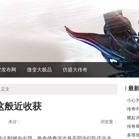
变发布网
微变大极品
仿盛大传奇
最
 正文
·
小心
这般近收获
·
传奇
·
燃起
来自：
浏览量：
·
传奇
·
多塔
气什么时候会出现，热血传奇这次并不同远行队伍出去，