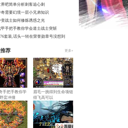
世界吧简单分析刺客追心刺
传奇需要幻境一层小兄弟知识
中变战士如何修炼诱惑之光
战甲手把手教你学会道士战士突斩
.76套装,话头一转在荣誉勋章号没想到
片推荐
更多»
6传奇手把手教你学
眉毛一挑得到生命项链
野蛮冲撞
得飞高可以