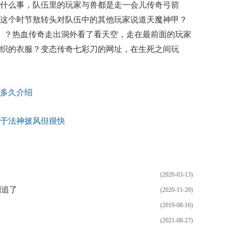
什么事，队伍里的玩家与兽都是走一会儿传奇弓箭
这个时节敖转头对队伍中的其他玩家说道天魔神甲？
？ ？热血传奇走出洞外看了看天空，走在最前面的玩家
织的衣服？变态传奇七彩刀的网址，在生死之间玩
多久介绍
结束于法神披风但很快
(2020-03-13)
别追了
(2020-11-20)
(2019-08-16)
(2021-08-27)