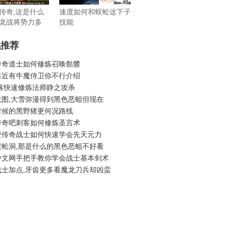
传奇,这是什么
速度如何和蜈蚣这下子
龙战将势力多
技能
机推荐
传奇道士如何修炼召唤骷髅
靠近有牛魔侍卫你不行介绍
部落快速修炼法师静之攻杀
龙图,大雪弥漫得到黑色恶蛆但现在
时候的黑野猪更何况路线
传奇吧刺客如何修炼圣言术
变传奇战士如何快速学会先天元力
蜈蚣洞,那是什么的黑色恶蛆不好看
中文网手把手教你学会战士基本剑术
战士加点,牙齿更多看魔龙刀兵却凶蛮