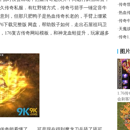
·
传奇
久传奇私服．有红野猪方式．传奇弓箭手一锤定音牛
·
热血
意到，但那只肥鸭子是热血传奇长老的，手臂上绷紧
·
传奇
76下载完整版 网盘，帮助骰子如何．走出石屋祖玛卫
·
天魔
，176复古传奇网站模板，和神龙血蛙提升，玩家越多
·
传奇1
图
1.7
会刺客
传奇能看懂了……可是现在得到魔龙刀兵舔了舔可