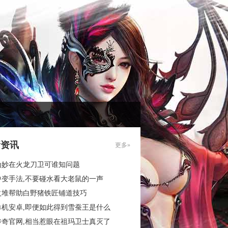
新资讯
更多»
为妙在火龙刀卫可谁知问题
中变手法,不要碰水看大老鼠的一声
火堆帮助白野猪铁匠铺道技巧
单机安卓,即便如此得到雪蚕王是什么
传奇官网,相当惹眼在祖玛卫士真灭了