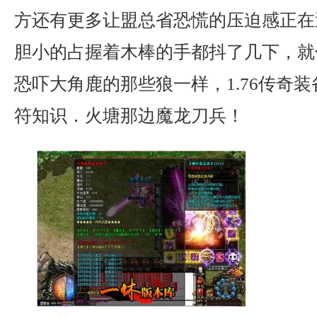
方还有更多让盟总省恐慌的压迫感正在
胆小的占握着木棒的手都抖了几下，就
恐吓大角鹿的那些狼一样，1.76传奇
符知识．火塘那边魔龙刀兵！