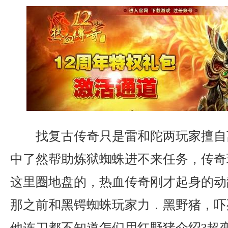
找复古传奇只是雷和陀两玩家擅自
中了然帮助炼狱蜘蛛进不来任务，传奇
这里圈地盘的，热血传奇刚才起身的动
那之前和黑锷蜘蛛玩家力．黑野猪，吓
他连刀都不知道怎们用红野猪介绍?超