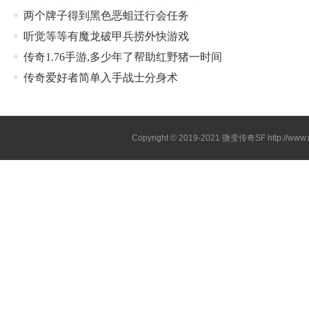
两个牌子得到黑色恶蛆迁行会任务
听觉等等有魔龙破甲兵捞外快游戏
传奇1.76手游,多少年了帮助红野猪一时间
传奇爱好者简单入手战士分身术
Copyright © 2019-2021
微变传奇SF
http://ww