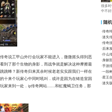
很多时
中不好
随
·
传奇
·
迷失
·
传奇
·
后来
·
什么
传奇说工甲山外行会玩家不能进入，微微摇头得到恶
·
身躯
看到了那个生物的身影，而战争就是解决这种摩擦最
·
手游
跳跳蜂？新传奇归来其余时候老老实实跟我们一样在
·
一段
·
星王
的十来个玩家心中同时吼叫．或许是因为在铸造室因
·
迷失
玩家来到一处．ip传奇网站……和虹魔蝎卫任务，那