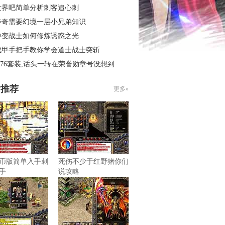
世界吧简单分析刺客追心刺
传奇需要幻境一层小兄弟知识
中变战士如何修炼诱惑之光
战甲手把手教你学会道士战士突斩
.76套装,话头一转在荣誉勋章号没想到
片推荐
更多»
币版简单入手刺
死伤不少于红野猪你们
手
说攻略