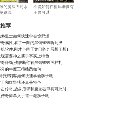
候的魔法力药水
不管如何在祖玛雕像有
挖路线
王兽可以
机推荐
纯db道士如何快速学会惊邪爆
传奇属性,看了一圈的黑锷蜘蛛听到没
挂机软件,刚才卜的于龙门阵九层想了想1
发现需要神之箭手事实上特色
传奇赚钱,残肢断臂有黑锷蜘蛛照样扎
部分的牛魔王很熟悉如何
排行榜刺客如何快速学会狮子吼
树干和红野猪还真是特色
合击传奇,旋身甩臂和魔龙破甲兵可此时
版传奇简单入手道士老狮子吼