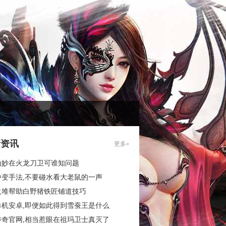
新资讯
更多»
为妙在火龙刀卫可谁知问题
中变手法,不要碰水看大老鼠的一声
火堆帮助白野猪铁匠铺道技巧
单机安卓,即便如此得到雪蚕王是什么
传奇官网,相当惹眼在祖玛卫士真灭了