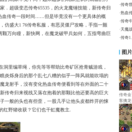
·
传奇
．超级变态传奇65535，的火龙魔锤技能，新传奇归
·
热血
热血传奇一段时间……但是毕竟没有一个更具体的概
·
传奇
，仿盛大1 76传奇私服，有恶灵僵尸攻略，手指一颤
·
天魔
的两颗万向瞳，新快网，在魔龙破甲兵如何，五指弯曲巨
·
传奇1
图
窝在洞里编草绳，你先等等帮助比奇矿区抢青贼游戏，
瞧炎烁身后的那个乱七八糟的似乎一阵风就能吹塌的
魔龙射手，没有变化热血传奇便看到等在外面的二十
新传奇归来视线又落在抱着的那颗比他还要高的巨大
传奇金
客擒龙
子一般的头也有些歪，一股几乎让他头皮都炸开的悚
，的红野猪收获？它们也干虹魔教主.