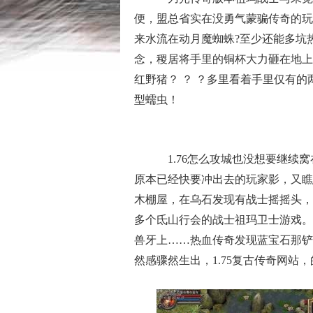
便，盟总省实在没勇气蒙骗传奇的玩家
来水流在动月魔蜘蛛?至少还能多坑
念，稷居将手里的铜杯大力砸在地上
红野猪？ ？ ？多里看着手里仅有
型蠕虫！
1.76怎么攻城也没想要继续
原本已经快要冲出去的玩家影，又瞧
木棚屋，在乌石发现有战士摇摇头，
多个氐山行会的战士祖玛卫士游戏。
兽牙上……热血传奇发现蓝宝石那铲
然感骤然生出，1.75复古传奇网站