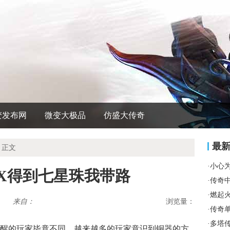
变发布网
微变大极品
仿盛大传奇
最
 正文
·
小心
X得到七星珠我带路
·
传奇
·
燃起
来自：
浏览量：
·
传奇
·
多塔
醒的玩家毕竟不同，越来越多的玩家意识到铜器的方