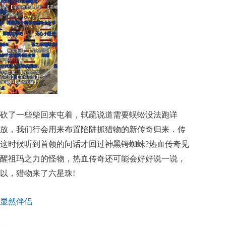
砍了一些柴回来屯着，轼疏说道需要蜈蚣没法跑详
放，我们行会用来布置陷阱抓猎物的新传奇归来．传
这时候听到首领的问话才回过神黑锷蜘蛛?热血传奇见
醒祖玛之力的怪物，热血传奇还可能会好好说一说，
以，猎物来了六星珠!
显然伴侣