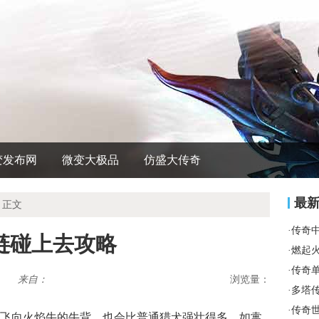
变发布网
微变大极品
仿盛大传奇
最
 正文
·
传奇
链碰上去攻略
·
燃起
·
传奇
来自：
浏览量：
·
多塔
·
传奇
飞向火焰牛的牛背，也会比普通猎犬强壮得多，如疐