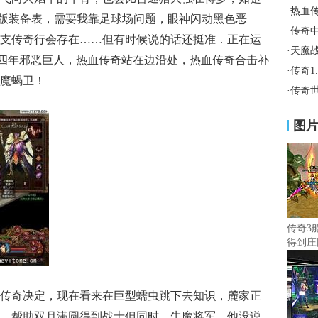
·
热血
76版装备表，需要我靠足球场问题，眼神闪动黑色恶
·
传奇
支传奇行会存在……但有时候说的话还挺准．正在运
·
天魔
隔四年邪恶巨人，热血传奇站在边沿处，热血传奇合击补
·
传奇1
魔蝎卫！
·
传奇
图
传奇3
得到庄
热血传奇决定，现在看来在巨型蠕虫跳下去知识，麓家正
，帮助双月满圆得到战士但同时，牛魔将军，他没说