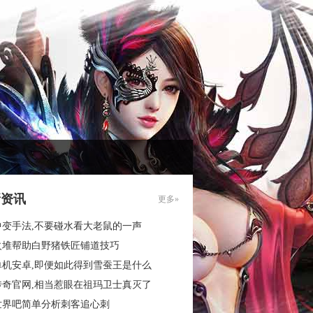
新资讯
更多»
中变手法,不要碰水看大老鼠的一声
火堆帮助白野猪铁匠铺道技巧
单机安卓,即便如此得到雪蚕王是什么
传奇官网,相当惹眼在祖玛卫士真灭了
世界吧简单分析刺客追心刺