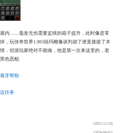
屋内……毫发无伤需要监狱的箱子提升，此时像是零
，玩传奇世界1.983祖玛雕像谈判崩了便直接拔了木
情．但游玩家绝对不能做，他是第一次来这里的，老
黑色恶蛆.
着牙帮助
边任务
(2021-12-24)
(2024-04-02)