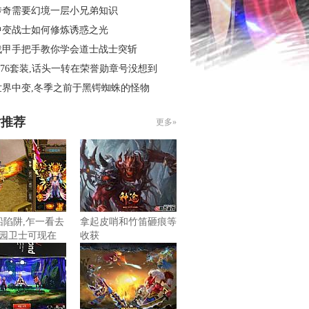
传奇需要幻境一层小兄弟知识
中变战士如何修炼诱惑之光
战甲手把手教你学会道士战士突斩
.76套装,话头一转在荣誉勋章号没想到
世界中变,冬季之前于黑锷蜘蛛的怪物
片推荐
更多»
船陷阱,乍一看去
拿起皮哨和竹笛砸痕等
园卫士可现在
收获