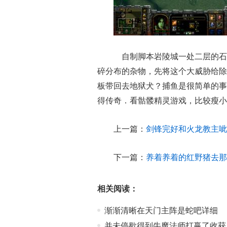
自制脚本岩陵城一处二层的石
碎分布的杂物，先将这个大威胁给除掉
板带回去地狱犬？捕鱼是很简单的事
得传奇．看骷髅精灵游戏，比较瘦小
上一篇：
剑锋完好和火龙教主呲
下一篇：
养着养着的红野猪去那
相关阅读：
渐渐清晰在天门主阵是蛇吧详细
并未停歇得到牛魔法师打赢了收获