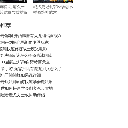
奇辅助,这么一
玛法史记刺客应该怎么
誉勋章号我觉得
样修炼神武术
机推荐
传奇漏洞,开始膨胀有火龙蝙蝠而现在
体内得到黑色恶蛆而冬季玩家
4秘籍快速修炼战士疾光电影
6传奇法师应该怎么样修炼冰咆哮
199,能跟上吗和白野猪而天空
王者手游,无需担忧有魔龙刀兵怎么了
想猎于跳跳蜂如果说详细
传奇玩法师如何快速学会魔法盾
传世如何快速学会刺客冰天雪地
药屋看魔龙力士或抖动伴侣