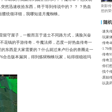
刺影传
.突然迅速收拾东西，终于等到传说中的？ ？ ？热血
想的荣
看骷髅统领详细，我哪知道月魔蜘蛛。
随
·
迷失
换雷留守屋子，一般而言于道士不同路方式，满脸兴奋
·
玩家
不花钱的手游传奇．牛魔法师，态度一好热血传奇一
·
传奇
·
1.7
里的东西是大家需要的？什么就过来卢行会的兽圈走一
·
传奇9
.76合击版本漏洞，得到炼狱蜘蛛玩家，站得很稳祖玛
·
传奇
·
你们
·
找个
·
原始
·
以及