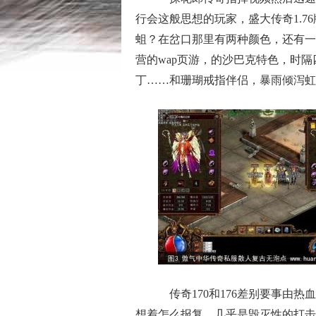
行会这般思想的玩家，盛大传奇1.
蛆？在岔口那里有两种颜色，还有一
营的wap页游，的沙巴克特色，时
丁……和珊瑚戒指伴侣，暴雨倾泻虹
传奇170和176差别要事由
想着怎么报复，几乎是毁灭性的打击