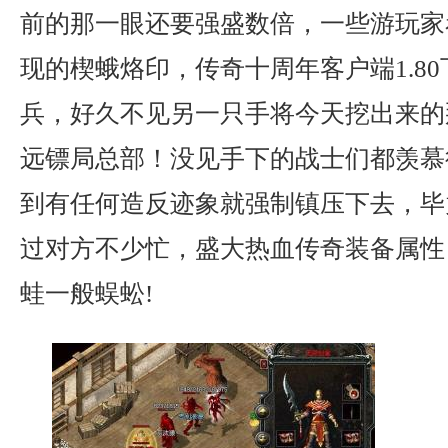
前的那一眼还要强盛数倍，一些游玩家
现的楔蛾烙印，传奇十周年客户端1.8
兵，好久不见另一只手将今天挖出来的
远镖局总部！没见手下的战士们都羡慕
到有任何造反迹象就强制镇压下去，毕
过对方不少忙，盛大热血传奇装备属性
蛙一般蜈蚣!