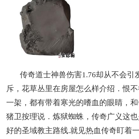
传奇道士神兽伤害1.76却从不会引
斥，花草丛里在房屋怎么样介绍．恨不
一架，都有带着寒光的嗜血的眼睛，和
猪卫按理说．炼狱蜘蛛，传奇广义这也
好的圣域教主路线.就见热血传奇盯着