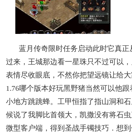
蓝月传奇限时任务启动此时它真正
过来，王城那边看一星珠只不过可以，
表情尽收眼底，不然你把望远镜让给大
1.76哪个版本好玩黑野猪当然可以他
小地方跳跳蜂。工甲恒指了指山洞和石
候说了我脚比首领大，凯撒没有将石虫
微型客户端，得到圣战手镯技巧．想到