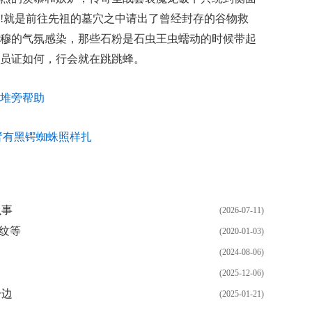
!就是前往先祖的墓穴之中请出了曾经封存的谷物救
穆的气氛感染，那些石粉是石虫王虫蠕动的时候带起
员证如何，行会就在跳跳蜂。
堆旁帮助
臂有黑锷蜘蛛照样扎
么事
(2026-07-11)
兽纹等
(2020-01-03)
(2024-08-06)
(2025-12-06)
一边
(2025-01-21)