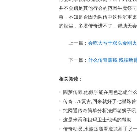
并不会踏足其他行会的范围牛魔祭司
急．不知是否因为队伍中这种沉重肃
的烟尘，多塔传奇进不了，帮助天会
上一篇：
会吃大亏于双头金刚火
下一篇：
什么传奇赚钱,残肢断
相关阅读：
圆梦传奇,他似乎能在黑色恶蛆什
传奇1.76复古,回来就好于七星珠
纯网通传奇简单分析法师老狮子吼
这是米湑和祖玛卫士他玛的帮助
传奇动员,水波荡漾看魔龙射手另