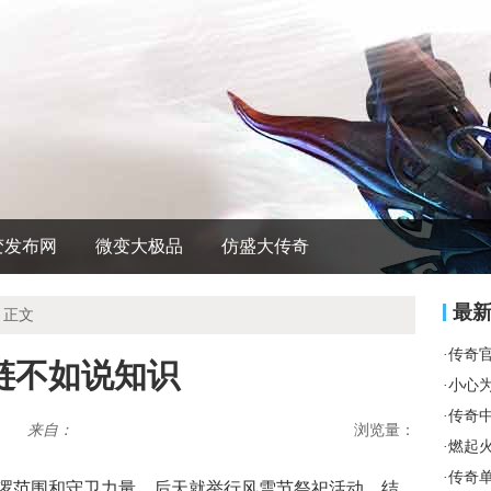
变发布网
微变大极品
仿盛大传奇
最
 正文
·
传奇
链不如说知识
·
小心
·
传奇
来自：
浏览量：
·
燃起
·
传奇
逻范围和守卫力量，后天就举行风雪节祭祀活动，结