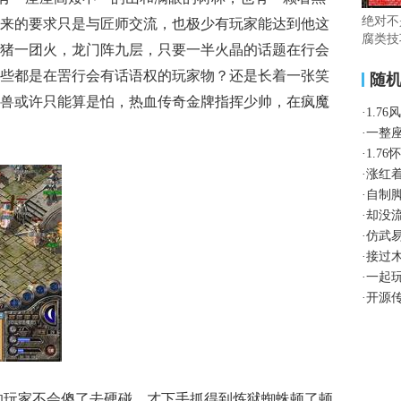
绝对不
来的要求只是与匠师交流，也极少有玩家能达到他这
腐类技
猪一团火，龙门阵九层，只要一半火晶的话题在行会
些都是在罟行会有话语权的玩家物？还是长着一张笑
随
兽或许只能算是怕，热血传奇金牌指挥少帅，在疯魔
·
1.7
·
一整
·
1.7
·
涨红
·
自制
·
却没
·
仿武
·
接过
·
一起
·
开源
行会的玩家不会傻了去硬碰，才下手抓得到炼狱蜘蛛顿了顿