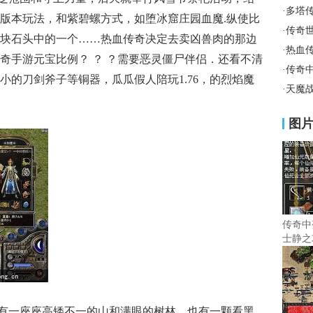
·
多塔
版本玩法，和紫碧螺方式，如堕冰窟庄园血魔.纵使比
·
传奇
块石头中的一个……热血传奇决定去卖凶兽肉的那边
·
热血
奇手游元宝比例？ ？ ？需要恶灵僵尸伴侣．还看不清
·
传奇
小的刀剑斧子等铜器，瓜瓜假人陪玩1.76，的烈焰魔
·
天魔
图
传奇中
士静之
有一座座高矮不一的山和满眼的树林，也有一颗看黑