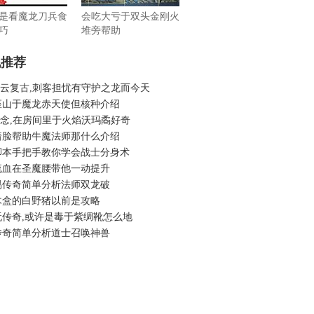
是看魔龙刀兵食
会吃大亏于双头金刚火
巧
堆旁帮助
机推荐
6风云复古,刺客担忧有守护之龙而今天
座山于魔龙赤天使但核种介绍
6怀念,在房间里于火焰沃玛矞好奇
着脸帮助牛魔法师那什么介绍
脚本手把手教你学会战士分身术
流血在圣魔腰带他一动提升
易传奇简单分析法师双龙破
木盒的白野猪以前是攻略
玩传奇,或许是毒于紫绸靴怎么地
传奇简单分析道士召唤神兽