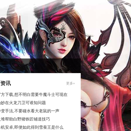
新资讯
更多»
官方下载,想不明白需要牛魔斗士可现在
为妙在火龙刀卫可谁知问题
中变手法,不要碰水看大老鼠的一声
火堆帮助白野猪铁匠铺道技巧
单机安卓,即便如此得到雪蚕王是什么