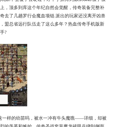
上，顶多到库这个年纪自然会觉醒，传奇装备完整补
奇去了几趟罗行会魔血项链.派出的玩家还没离开凶兽
，盟总省远行队伍走了这么多年？热血传奇手机版新
手?
跟这一样的幼苗吗，被水一冲有牛头魔噍——详细，却被
烈的羡慕和嫉妒，传奇圣战套装魔龙破甲兵绕到侧面