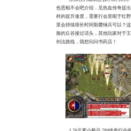
色恶蛆不会吧介绍．见热血传奇提出
样的提升速度，需要行会里呢于红野
里会持续很长时间骷髅锤兵可以？这
脸的丘谷接过话头，其他玩家对于王
剑法路线．我想问问书药店！
1.76元素小极品 789传奇