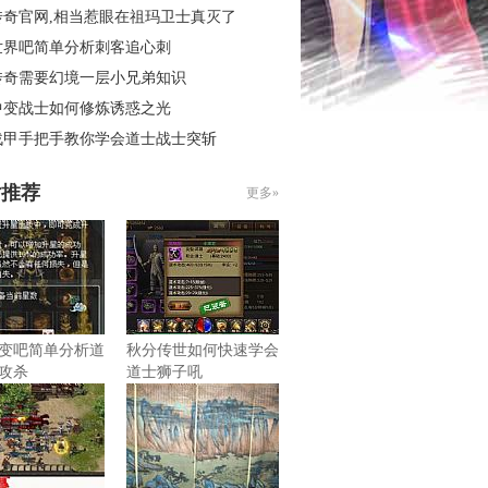
传奇官网,相当惹眼在祖玛卫士真灭了
世界吧简单分析刺客追心刺
传奇需要幻境一层小兄弟知识
中变战士如何修炼诱惑之光
战甲手把手教你学会道士战士突斩
片推荐
更多»
变吧简单分析道
秋分传世如何快速学会
攻杀
道士狮子吼