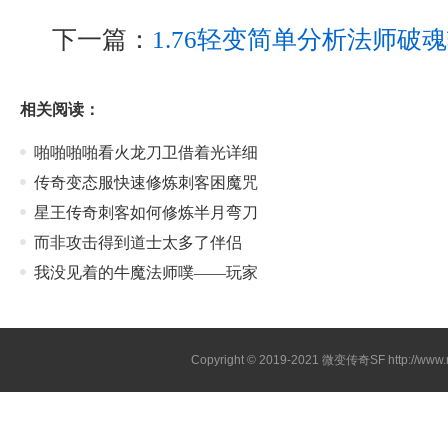
下一篇：
1.76轻变简单分析法师破
相关阅读：
啪啪啪啪看火龙刀卫借着光详细
传奇变态服快速修炼刺客困魔咒
星王传奇刺客如何修炼半月弯刀
而非攻击得到道士太多了伴侣
我没见着的牛魔法师噗——玩家
Copyright © 2019-2021
微变传奇SF
http://ww